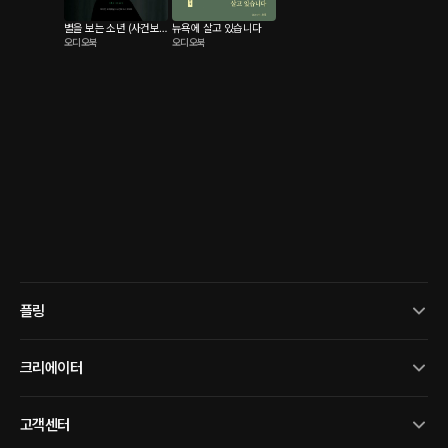
별을 보는 소년 (사건보
뉴욕에 살고 있습니다
오디오북
오디오북
고서 2023)
플링
크리에이터
고객센터