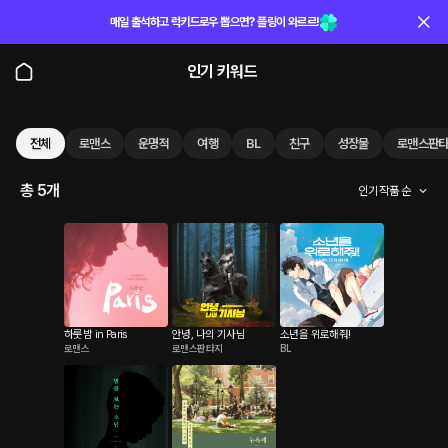
매일 출석하고 럭키드로우 뽑으면? 플링이 와르르!
인기 키워드
전체
로맨스
운명적
여행
BL
친구
성장물
로맨스판
총 5개
인기 작품 순
하룻밤 in Paris
안녕, 나의 기사님
소년을 위로해줘!
로맨스
로맨스판타지
BL