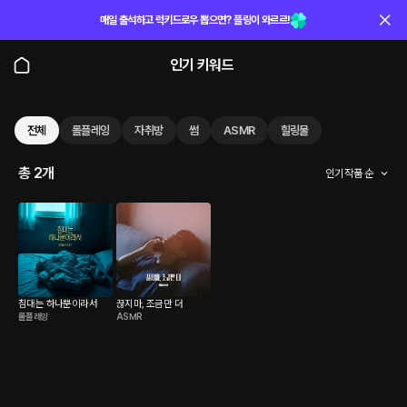
매일 출석하고 럭키드로우 뽑으면? 플링이 와르르!
인기 키워드
전체
롤플레잉
자취방
썸
ASMR
힐링물
총 2개
인기 작품 순
침대는 하나뿐이라서
끊지마, 조금만 더
롤플레잉
ASMR