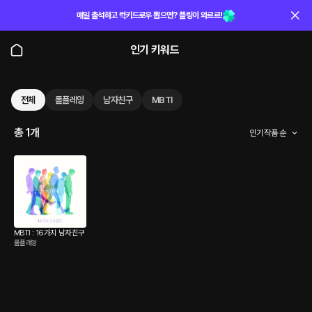
매일 출석하고 럭키드로우 뽑으면? 플링이 와르르!
인기 키워드
전체
롤플레잉
남자친구
MBTI
총 1개
인기 작품 순
MBTI : 16가지 남자친구
롤플레잉