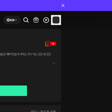
KR
0
 / 
285
개 작품