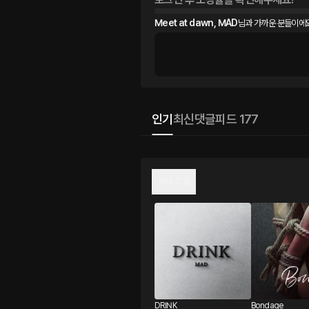
Meet at dawn, MAD
님과 가까운 분들이에요
인기
최신
댓글
피드 177
자체 작품
DRINK
Bondage