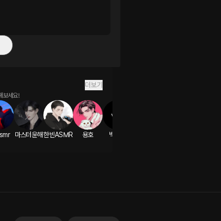
더보기
해보세요!
smr
마스터윤해
한빈ASMR
용호
백인호
귀문프로젝트
정원asmr