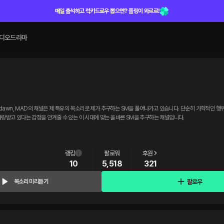
매일 출석하고 럭키드로우 뽑으면? 플링이 와르르!
디오드라마
히 사랑받고 있다는 감정을 안겨줄 수 있는 이 시대에 맞는 올바른 SM을 추구하는 채널입니다.
랭킹
팔로워
후원
10
5,518
321
팔로우
목소리 미리듣기