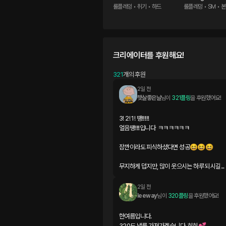
롤플레잉 • 취기 • 하드
롤플레잉 • SM • 
크리에이터를 후원해요!
321
개의 후원
2일 전
햇살좋은날
님이 
321플링
을 후원했어요!
3! 2! 1! 땡!!!!!!

얼음땡!!!!입니다  ㅋㅋㅋㅋㅋㅋ

잠깐이라도 피식하셨다면 성공😆😆😆

무지하게 덥지만, 많이 웃으시는 하루 되시길...
2일 전
leeway
님이 
320플링
을 후원했어요!
한여름입니다. 

320도 낼름 가져가겠습니다. 히히💕