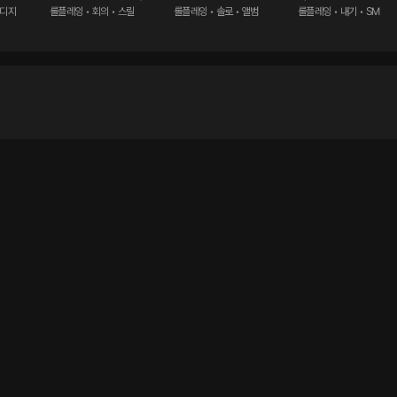
본디지
롤플레잉 • 회의 • 스릴
롤플레잉 • 솔로 • 앨범
롤플레잉 • 내기 • SM