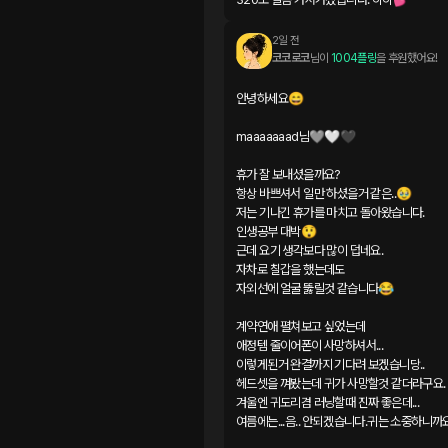
2일 전
코코로코
님이 
1004플링
을 후원했어요!
안녕하세요😄

maaaaaaad님🩶🤍🖤

휴가 잘 보내셨을까요?

항상 바쁘셔서 일만 하셨을거 같은..🥹

저는 기나긴 휴가를 마치고 돌아왔습니다.

인생공부 대박😲

근데 요기 생각보다 많이 덥네요.

자차로 칠갑을 했는데도

자외선에 얼굴 뚫릴것 같습니다😂

계약연애 펼쳐보고 싶었는데

애정템 줄이어폰이 사망하셔서...

이렇게된거 완결까지 기다려 보겠습니당..

헤드셋을 껴봤는데 귀가 사망할것 같더라구요.

겨울엔 귀도리겸 러닝할때 진짜 좋은데...

여름에는...음.. 안되겠습니다.귀는 소중하니까요