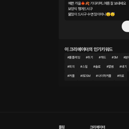
예쁜 가을🍁🍂 기다리며..여름 잘 보내세요

보양식 챙겨드시구

물많이 드시구 수면 많이마니😴😴
이 크리에이터의 인기키워드
#
롤플레잉
#
취기
#
하드
#
SM
#
본
#
회의
#
스릴
#
솔로
#
앨범
#
내기
#
커플
#
BDSM
#
나이차커플
#
위로
플링
크리에이터