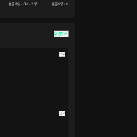
롤플레잉 • SM • 취향
롤플레잉 • 여행 • 힐링
롤플레잉 • 솔로 • 앨범
후원하기
신고
신고