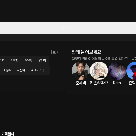
더보기
함께 들어보세요
더보기
다양한 크리에이터의 목소리를 감상하고 구독
디지
#
취향
#
여행
#
힐링
#
향수
#
집착
#
크리스마스
준세바
카일ASMR
Remi
준혁
고객센터