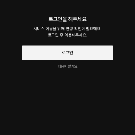
Bondage 4화. 강압
20플링
18분
•
2021.12.11
로그인을 해주세요
대사 미리보기
서비스 이용을 위해 연령 확인이 필요해요.

이전보다도 더 강압적인 걸 원하던 그녀와 행한 플레이. 본디지 테이프부터 안대까지 기존
로그인 후 이용해주세요.
까지의 분위기와는 사뭇 다른 플레이가 진행된다. 그녀를 제압하며 헐떡이는 그의 숨, 그리
고 가만히 묶인 채 미친 듯이 흘러내리는 그녀 체액은 둘 공간을 가득 메운다.
로그인
Bondage 3화. 기약
무료
11분
•
2021.12.07
다음에 할게요
대사 미리보기
두 번째 본디지가 끝나고 우린 과자를 먹으며 이야기를 나눴다. 이번 본디지가 마음에 들었
던 걸까, 다음번 약속을 잡자고 서두르는 그녀. 다음번엔 꽤 격한 플레이가 오갈 것 같은 예
감.
Bondage 2화. 진동
15플링
32분
•
2021.12.07
대사 미리보기