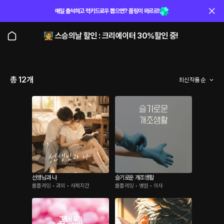
매일 출석하고 럭키드로우 뽑으면? 플링이 와르르!
🧑‍🏫 스승의날 할인 : 크리에이터 30%할인 중!
총 12개
최신 작품 순
선생님과 나
슬기로운 개조생활
롤플레잉 • 과외 • 사제지간
롤플레잉 • 병원 • 의사