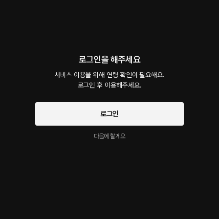
회차
1
댓글
6
작품소개
선물하기
카트담기
최신순
로그인을 해주세요
지금 가입하면, 무료 대여권 지급!
서비스 이용을 위해 연령 확인이 필요해요.

A플의 법칙
로그인 후 이용해주세요.
8플링
16분
•
2024.09.25
대사 미리보기
로그인
학생, 후회할 짓 하지 말아요. 다른 교수들한테는 먹혔을지 몰라도 나한테는 이런 거 안 통
합니다. 돌아가 주세요. . . . 으읏... 지금, 하, 지금 뭐하는...! 하아... 일단 이 손 좀 치우고 말해
다음에 할게요
요. 네?
시작과 동시에 플링의
서비스 약관
개인정보 취급방침
에 동의하게 됩니다
이 크리에이터의 다른 작품
더보기