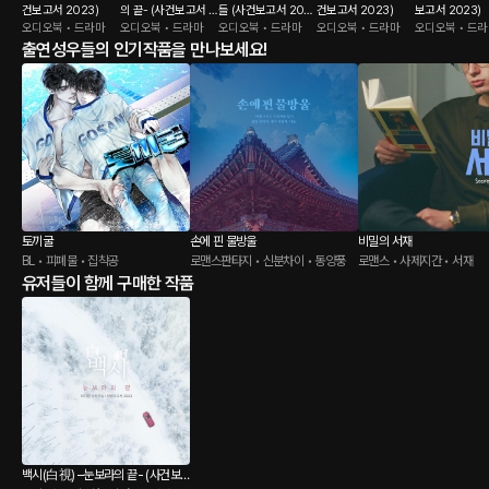
건보고서 2023)
의 끝- (사건보고서 2
들 (사건보고서 202
건보고서 2023)
보고서 2023)
오디오북 • 드라마
023)
오디오북 • 드라마
2)
오디오북 • 드라마
오디오북 • 드라마
오디오북 • 드
출연성우들의 인기작품을 만나보세요!
토끼굴
손에 핀 물방울
비밀의 서재
BL • 피폐물 • 집착공
로맨스판타지 • 신분차이 • 동양풍
로맨스 • 사제지간 • 서재
유저들이 함께 구매한 작품
백시(白視) –눈보라의 끝- (사건보