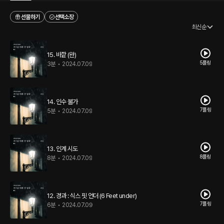
선물하기
선택소장
최신순
15. 바깥 (완)
5플링
3분
•
2024.07.09
14. 인수 불가
7플링
5분
•
2024.07.09
13. 인계 시도
8플링
8분
•
2024.07.09
12. 경과 : 식스 핏 언더 (6 Feet under)
7플링
6분
•
2024.07.09