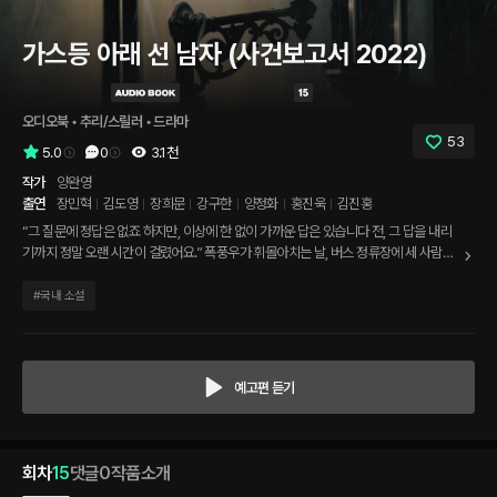
가스등 아래 선 남자 (사건보고서 2022)
오디오북
 • 
추리/스릴러
 • 
드라마
53
5.0
0
3.1천
작가
양완영
출연
장민혁
김도영
장희문
강구한
양정화
홍진욱
김진홍
“그 질문에 정답은 없죠 하지만, 이상에 한 없이 가까운 답은 있습니다 전, 그 답을 내리
기까지 정말 오랜 시간이 걸렸어요.” 폭풍우가 휘몰아치는 날, 버스 정류장에 세 사람이
있다. 버스는 좀처럼 오지 않고 있다. 생명의 은인인 친구, 이상형의 여자 그리고 용태가
위급한 노인. 차를 몰고 나간 나는 한 사람 밖엔 태울 수 없다. 당신이라면 어떤 선택을 할
#
국내 소설
것인가?
예고편 듣기
회차
15
댓글
0
작품소개