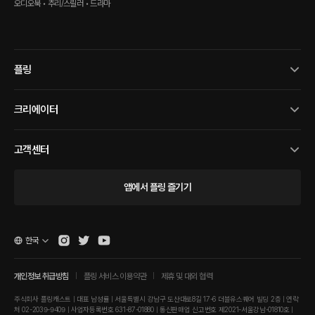
고서 2023)
오디오북 • 추리/스릴러 • 드라마
플링
크리에이터
고객센터
앱에서 플링 즐기기
한국
개인정보 취급방침
플링 서비스 이용약관
제휴 및 대외 협력
주식회사 플링캐스트 | 대표 남성률 | 서울특별시 강남구 도산대로8길 17-6 더블유스퀘어 빌딩 2층 | 연락
처 02-2039-9409 | 사업자등록번호 631-87-01880 | 통신판매업 신고번호 제2021-서울강남-01810호 |