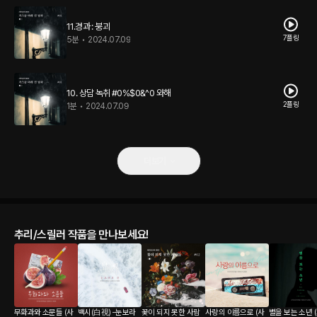
11.경과 : 붕괴
7플링
5분
•
2024.07.09
10. 상담 녹취 #0%$0&^0 와해
2플링
1분
•
2024.07.09
더보기
추리/스릴러 작품을 만나보세요!
무화과와 소문들 (사
백시(白視) –눈보라
꽃이 되지 못한 사람
사랑의 이름으로 (사
별을 보는 소년 