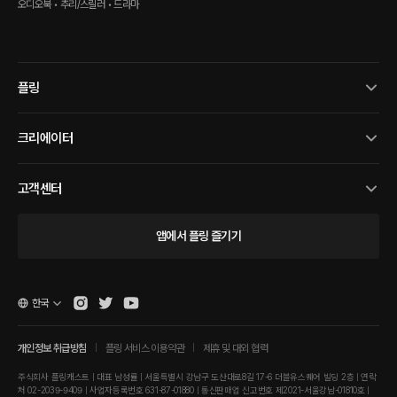
(사건보고서 2022)
오디오북 • 추리/스릴러 • 드라마
플링
크리에이터
고객센터
앱에서 플링 즐기기
한국
개인정보 취급방침
플링 서비스 이용약관
제휴 및 대외 협력
주식회사 플링캐스트 | 대표 남성률 | 서울특별시 강남구 도산대로8길 17-6 더블유스퀘어 빌딩 2층 | 연락
처 02-2039-9409 | 사업자등록번호 631-87-01880 | 통신판매업 신고번호 제2021-서울강남-01810호 |