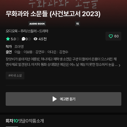
무화과와 소문들 (사건보고서 2023)
오디오북
 • 
추리/스릴러
 • 
드라마
60
5.0
0
4.5천
작가
조아영
출연
이슬
이보용
김연우
이다은
김현수
장맛비가 쏟아지던 여름밤, 하나여고 재학생 소연은 구관 뒤뜰에서 온몸이 으스러진 채
변사체로 발견된다. 마지막 통화 상대였던 예은은 어느 날 예상치 못한 장소에서 눈을 뜨
게 되고, 조각조각 난 자신의 기억을 되짚어간다. 소문을 만들어낸 한 교내 방송 사고, 그
리고 따라오는 무수한 속삭임들... 학교에 피어났던 해로운 소문과 그것을 관통해온 아이
#
국내 소설
들 사이에는 무슨 일이 있었던 걸까.
예고편 듣기
회차
10
댓글
0
작품소개