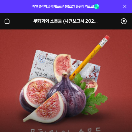
매일 출석하고 럭키드로우 뽑으면? 플링이 와르르!
무화과와 소문들 (사건보고서 2023)