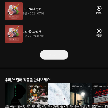
06. 오후의 폭로
14플링
8분
•
2024.07.09
05. 바람도 쐴 겸
5플링
3분
•
2024.07.09
더보기
추리/스릴러 작품을 만나보세요!
별을 보는 소년 (사건
꽃이 되지 못한 사람
백시(白視) –눈보라
가스등 아래 선 남자
안전가옥 시네마 