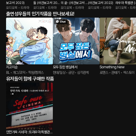
보고서 2023)
들 (사건보고서 202
의 끝- (사건보고서 2
(사건보고서 2022)
라우마 특별관 
오디오북 • 드라마
2)
오디오북 • 드라마
023)
오디오북 • 드라마
오디오북 • 드라마
보고서 2022)
오디오북 • 드
출연성우들의 인기작품을 만나보세요!
지고지순
모두 잠든 병실에서
Something New
BL • 개그/코믹 • 학원/캠퍼스
현대/일상 • 금단 • 삼각관계
로맨스 • 권태기 • 섹스토이
유저들이 함께 구매한 작품
안전가옥 시네마 : 트라우마 특별관