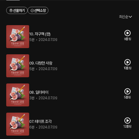
선물하기
선택소장
최신순
10. 자구책 (완)
9플링
5분
•
2024.07.09
09. 다정한 사람
10플링
5분
•
2024.07.09
08. 알리바이
5플링
3분
•
2024.07.09
07. 테이프 조각
12플링
6분
•
2024.07.09