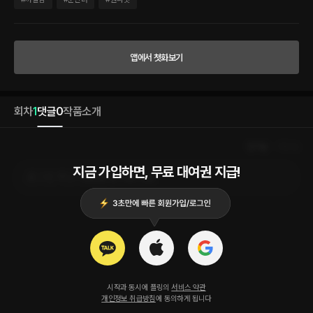
수 없다는 걸…….” 라고 확신했던 게 무색하게도 키스는 환상적이었고, 낭만은 시인의
유혹 같지 않은 유혹에 확 넘어가 버리고 만다. 그게 문제였다! “우리, 그냥 사귀는 게 어
때?” “뭐?” “지금 한 번 더 해 보고, 그래도 좋으면.” “사, 사귀자고? 설마, 연애하자는 거
야?” “그래. 연애하다가 서로 좋으면 결혼까지 가는 거고.” “헉! 겨, 결혼?” “그래, 결혼.”
앱에서 첫화보기
“너…… 미쳤구나!” “아니, 미치지 않았는데.”
회차
1
댓글
0
작품소개
인기순
최신순
지금 가입하면, 무료 대여권 지급!
로그인 하고 댓글을 남겨보세요
시작과 동시에 플링의
서비스 약관
개인정보 취급방침
에 동의하게 됩니다