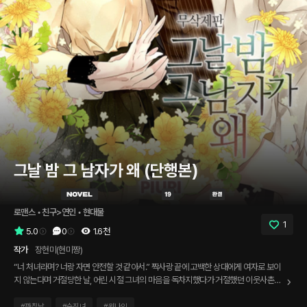
그날 밤 그 남자가 왜 (단행본)
로맨스
 • 
친구>연인
 • 
현대물
1
5.0
0
1.6천
작가
장현미(현미짱)
“너 처녀라며? 너랑 자면 안전할 것 같아서.” 짝사랑 끝에 고백한 상대에게 여자로 보이
지 않는다며 거절당한 날, 어린 시절 그녀의 마음을 독차지했다가 거절했던 이웃사촌이
자 남사친, 우시인에게 유혹 같지 않은 유혹을 당했다. 여전히 이웃사촌인 데다 친구인
시인과 그따위 짓을 할 수 있을 리가…. “키스해 보면 알겠지. 나와 친구 사이로만 지낼
#
까칠남
#
순진녀
#
원나잇