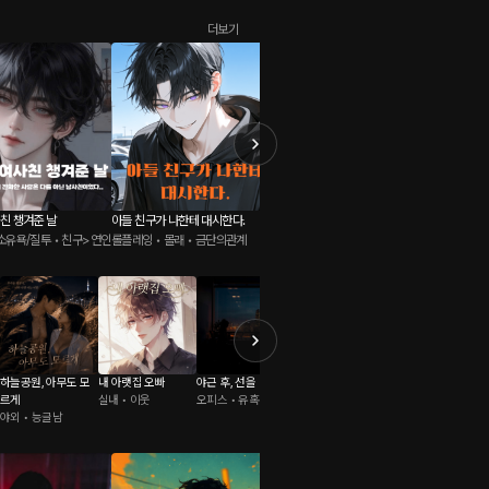
더보기
친 챙겨준 날
아들 친구가 나한테 대시한다.
고수위적인 재벌가와의 관계
마음대로
소유욕/질투 • 친구>연인
롤플레잉 • 몰래 • 금단의관계
롤플레잉 • 카섹스 • 멜돔
롤플레잉 
하늘공원, 아무도 모
내 아랫집 오빠
야근 후, 선을 넘었다
너라서 괜찮아
우리들의 여름이야기
르게
실내 • 이웃
오피스 • 유혹남
첫사랑 • 친구>연인
바다 • 다정남
야외 • 능글남