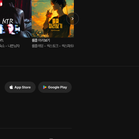
られ
롤플 미리보기
사랑의 언어
Boat: 
숙소 • 나쁜남자
롤플레잉 • 섹스토크 • 섹스파트너
로맨스 • 달달물 • 연인
롤플레잉 