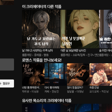
이 크리에이터의 다른 작품
날 가두고 사랑하는 귀족 남자
아픈 날 보살펴준 남사친
술 취한 여사
롤플레잉 • 중세물 • 멜돔
롤플레잉 • 소유욕/질투 • 친구>연인
롤플레잉 • 
로맨스 작품을 만나보세요!
팔로우
너랑 통화하면서..
다시 좋아해줘
많이 힘들었어?
취중진담
자취방 • 미남공
카페 • 전남친
달달물 • 다정남
오디오북 • 직진남
유사한 목소리의 크리에이터 작품