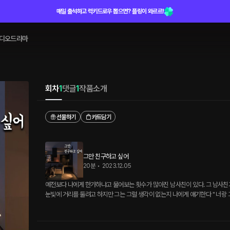
매일 출석하고 럭키드로우 뽑으면? 플링이 와르르!
디오드라마
회차
1
댓글
1
작품소개
선물하기
카트담기
그만 친구하고 싶어
20분
•
2023.12.05
예전보다 나에게 한가하냐고 물어보는 횟수가 많아진 남사친이 있다. 그 남사친
눈빛에 거리를 둘려고 하지만 그는 그럴 생각이 없는지 나에게 얘기한다 " 너랑 그만