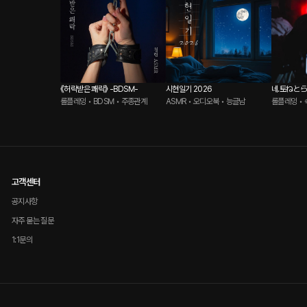
《허락받은 쾌락》 -BDSM-
시현일기 2026
네.토ねと
롤플레잉 • BDSM • 주종관계
ASMR • 오디오북 • 능글남
롤플레잉 • 
고객센터
공지사항
자주 묻는 질문
1:1문의