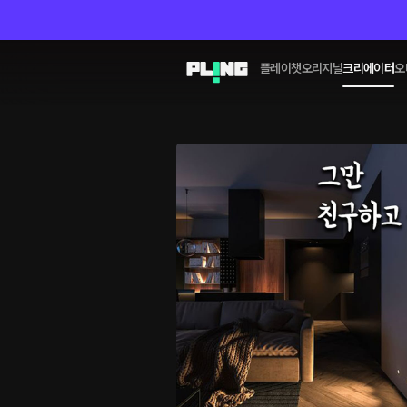
플레이챗
오리지널
크리에이터
오