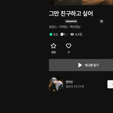
그만 친구하고 싶어
로맨스
 • 
자취방
 • 
짝사랑남
5.0
1
4.3천
별점
31
예고편 듣기
연가민
팔로워 4,834명