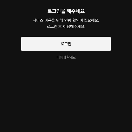
예뻐서
로그인을 해주세요
48플링
27분
•
2026.06.10
서비스 이용을 위해 연령 확인이 필요해요.

잠 자기전 여자친구가 너무 예뻐서♥
로그인 후 이용해주세요.
오지콤
로그인
60플링
51분
•
2026.04.19
*오지콤/달달물입니다* *오디오 드라마 느낌이 조금 강합니다 :)* *제 작업물에 등장하는
다음에 할게요
모든 인물은 성인임을 전제하에 이루어지는 행위임을 밝힙니다.* 아저씨에게 상처받은 꼬
맹이. 그녀는 아저씨에게 경험이 없는 여자는 안된다는 말을 듣고 술에 취해 낯선 남자와 모
텔에 가려고 했다. 하지만 이 모습을 본 아저씨는 그녀가 만취해 있는 것을 보고 데리고 온
다. 그렇게 그녀와 이야기를 하다가 달달하게. 그리고 능숙하게 그녀의 첫 경험을 가지고 오
게 된다.
생각은 내일해 ㅎ
48플링
31분
•
2026.03.12
*달달물* 술 마시며 고민상담하는 연하녀를 능글맞게 덮치는 연상남 :)