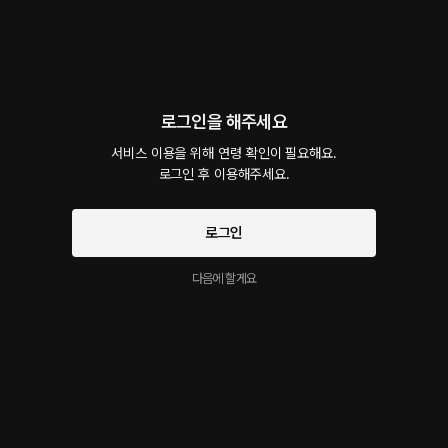
회차
1
댓글
0
작품소개
선물하기
카트담기
최신순
로그인을 해주세요
지금 가입하면, 무료 대여권 지급!
서비스 이용을 위해 연령 확인이 필요해요.

그 남자 방에서
로그인 후 이용해주세요.
40플링
26분
•
2025.04.26
대사 미리보기
로그인
깨어나보니 낯선 이 방은 온통 날 위한 방이라고 하였다. 날 데려온 남자의 정체는 늘 아침
마다 들리던 카페 직원이었고 이유는 날 사랑해서라고만 한다. 아무리 생각해도 이해가 가
다음에 할게요
지 않은 이유였기에 더욱 반항하고 싶어도 그러지 못했다.
시작과 동시에 플링의
서비스 약관
개인정보 취급방침
에 동의하게 됩니다
이 크리에이터의 다른 작품
더보기