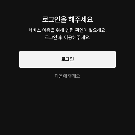
*슬슬 남수도 준비해야겠죠? ㅎㅎ* ㅈㅇ하며 스팽맞고 목졸리고 시오하는 멍
로그인을 해주세요
자기 지금 눈이 이상해
26분
•
2025.10.13
서비스 이용을 위해 연령 확인이 필요해요.

로그인 후 이용해주세요.
*달달물에 가까운 약남수물 입니다. 달달하지만 남자쪽이 당하는 쪽이기에 이 앨
소를 하는 남자. 그러다 문득 오늘 여자친구에게 수갑을 채워 괴롭힐생각에 행복해
한 남자는 혹시나 너무 잘 풀릴까 걱정되는 마음에 혼자서 테스트를 해보는데...
로그인
더보기
다음에 할게요
이 크리에이터의 다른 작품