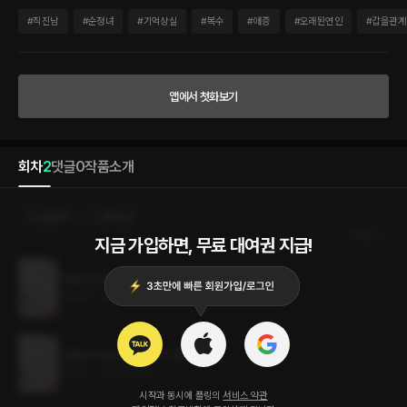
럼 일기를 썼던 것 같다. 그러다 나처럼 의무인 듯 일기를 쓴, 이전의 방주인의 일기를 발
견했다. 이 자리와 일기, 그리고 기억과 이름이 모두 내 것임을 깨달았을 당시 나는 사랑
#
직진남
#
순정녀
#
기억상실
#
복수
#
애증
#
오래된연인
#
갑을관계
하는 사람의 죽음을 덤덤하게 받아들인 미친 궁녀로 남았다. 모든 일기의 흔적은 마치
‘나’의 정신처럼 시간을 널뛰기 한다. 그땐 그랬고, 지금은 일어나지 않은 일들처럼 구는
사람들과의 눈치 싸움. 그 사이에서 ‘나’는 이겨낼 것도 많고, 찾을 것도 많고, 무엇보다
기억해내야 할 게 많다. 기억을 잃는 병. 아직 창창할 나이에 중병에 걸린 ‘나,’ 정혜금은
앱에서 첫화보기
사지가 멀쩡하기에 할 수 있는 것도 많다. 한때는 왕이 가장 사랑했던 여인이었으나, 지
금은 왕실의 계륵같은 존재. ‘나,’ 정혜금은 일기와 함께 궁을 완벽히 빠져나갈 수 있을
까? 가장 중요하고 반드시 찾아야 하는 기억이자 목표는 하나다. 그녀는 왜, 이 일기를 남
겨야만 했는가!
회차
2
댓글
0
작품소개
선물하기
선택소장
최신순
지금 가입하면, 무료 대여권 지급!
기해년의 잡다한 궁녀일기 2권 (완결)
4.9MB
•
2024.02.07
기해년의 잡다한 궁녀일기 1권
4.9MB
•
2024.02.07
시작과 동시에 플링의
서비스 약관