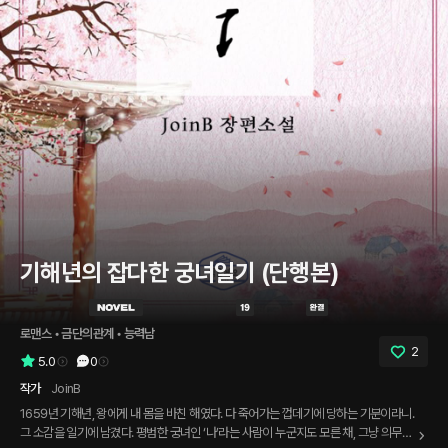
기해년의 잡다한 궁녀일기 (단행본)
로맨스
 • 
금단의관계
 • 
능력남
2
5.0
0
작가
JoinB
1659년 기해년, 왕에게 내 몸을 바친 해였다. 다 죽어가는 껍데기에 당하는 기분이라니.
그 소감을 일기에 남겼다. 평범한 궁녀인 ‘나’라는 사람이 누군지도 모른 채, 그냥 의무처