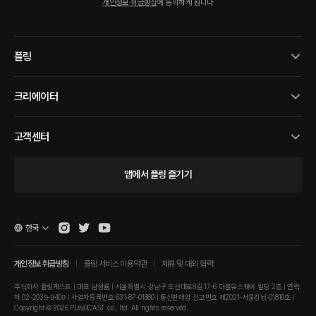
개인정보 취급방침
에 동의하게 됩니다
플링
크리에이터
고객센터
앱에서 플링 즐기기
한국
개인정보 취급방침
플링 서비스 이용약관
제휴 및 대외 협력
주식회사 플링캐스트 | 대표 남성률 | 서울특별시 강남구 도산대로8길 17-6 더블유스퀘어 빌딩 2층 | 연락
처 02-2039-9409 | 사업자등록번호 631-87-01880 | 통신판매업 신고번호 제2021-서울강남-01810호 |
Copyright © 2026 PLINGCAST co., ltd. All rights reserved.