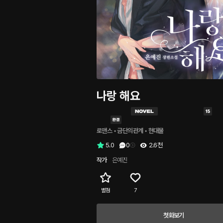
나랑 해요
로맨스
 • 
금단의관계
 • 
현대물
5.0
0
2.6천
작가
은예진
별점
7
첫화보기