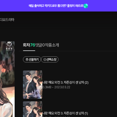
매일 출석하고 럭키드로우 뽑으면? 플링이 와르르!
디오드라마
회차
76
댓글
0
작품소개
선물하기
선택소장
나랑 해요 외전 3. 자존심이 센 남자 (2)
0.3MB
•
2023.03.22
나랑 해요 외전 3. 자존심이 센 남자 (1)