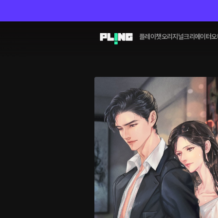
플레이챗
오리지널
크리에이터
오