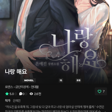
나랑 해요
로맨스
 • 
금단의관계
 • 
현대물
7
5.0
0
2.6천
작가
은예진
“차도진을 유혹해 줘. 그럼 네 빚 다 갚아 주고 너랑 네 엄마 살 만하게 챙겨 줄게.” 수연은
친구의 약혼자를 유혹해 달라는 파격적인 제안을 듣는다. 도진만 확실하게 꾀어 낼 수 있