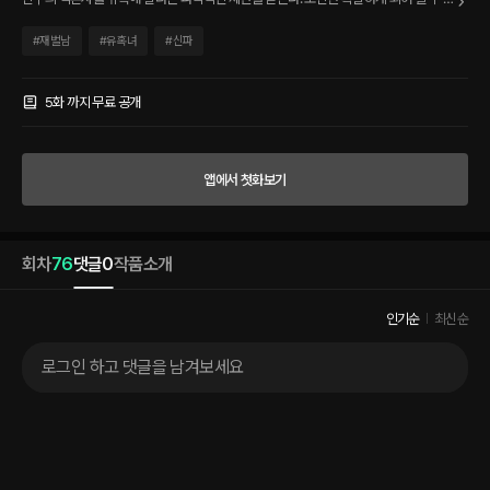
다면, 아픈 엄마를 반지하가 아닌 쾌적한 집에 모실 수 있다. 수연은 제안을 수락하고 도
진의 조카, 현이의 입주 가정교사로 들어가게 되는데……. “지금 내가 도진 씨 따라서 그
#
재벌남
#
유혹녀
#
신파
방으로 가겠다고 하면 받아 줄 거예요?” “이렇게 내 방까지 치고 들어와서 이제 뭘 할 생
각이지?” 아랫입술을 꽉 깨문 수연이 한 발짝 더 침대 가까이 다가갔다. “그 침대 안으로
들어가야죠.” “그러고 나서?” “한 번 해야지요.”
5화 까지 무료 공개
앱에서 첫화보기
회차
76
댓글
0
작품소개
인기순
최신순
로그인 하고 댓글을 남겨보세요