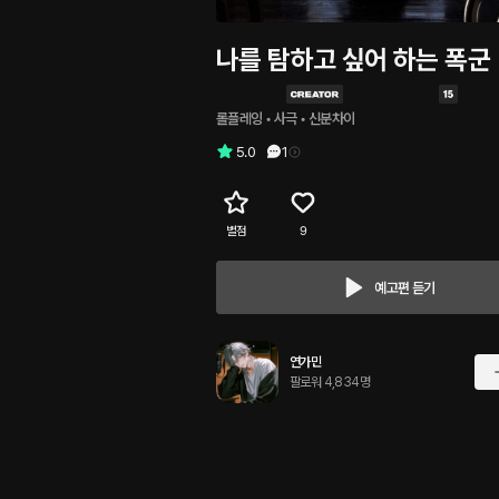
나를 탐하고 싶어 하는 폭군
롤플레잉
 • 
사극
 • 
신분차이
5.0
1
별점
9
예고편 듣기
연가민
팔로워 4,834명