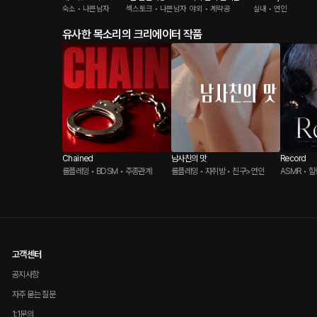
숙소 • 나쁜남자
섹스토크 • 나쁜남자
야외 • 계략공
실내 • 연인
유사한 목소리의 크리에이터 작품
Chained
남사친의 맛
Record
롤플레잉 • BDSM • 주종관계
롤플레잉 • 자취방 • 친구>연인
ASMR • 
고객센터
공지사항
자주 묻는 질문
1:1문의