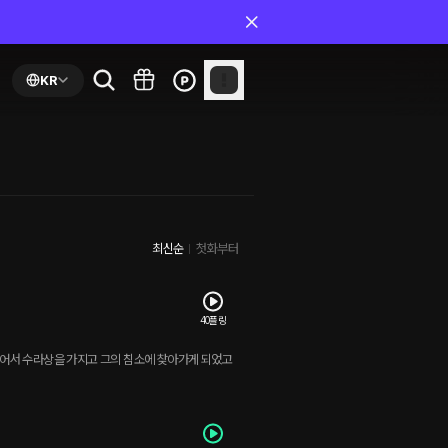
KR
최신순
첫화부터
40플링
싶어서 수라상을 가지고 그의 침소에 찾아가게 되었고