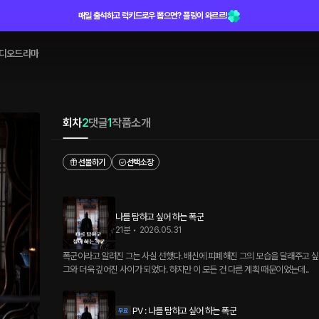
매일 출석하고 럭키드로우 뽑으면? 플링이 와르르!
디오드라마
회차
2
댓글
1
작품소개
선물하기
선택소장
나를 탐하고 싶어 하는 폭군
21분
•
2026.05.31
폭군이라고 알려진 그는 사실 선했다. 배신에 피폐해진 그의 모습을 달래주고 
그와 더욱 깊어진 사이가 되었다. 하지만 이 모든 건 다른 계획 때문이었는데..
PV : 나를 탐하고 싶어 하는 폭군