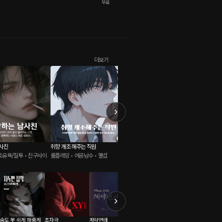
무료
더보기
사친
취향 개조 해주는 직원
옆집 남자한테 잘못 걸리면 생기는 일
아로새기
소유욕/질투 • 친구사이
롤플레잉 • 여공남수 • 멜섭
롤플레잉 • BDSM • 능글공
롤플레잉 
숨도 못 쉬게 해줄게
초자극
계약연애
고수위 작품
Boat: 크리에이터 류