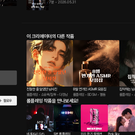
7분
•
2026.05.31
이 크리에이터의 다른 작품
친절한 줄 알았던 남사친
8월 연가민 ASMR 모음집
집착하는 남
롤플레잉 • 소유욕/질투 • 다정남
롤플레잉 • BDSM • 멜돔
롤플레잉 • 
롤플레잉 작품을 만나보세요!
팔로우
네.토ねとられ
5분 롤플레잉
미리 듣기 셀렉션
Pink Sky