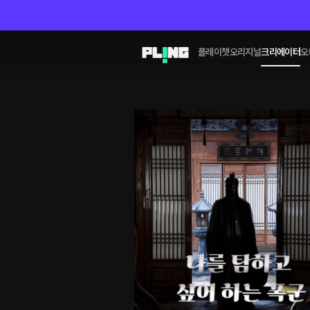
플레이챗
오리지널
크리에이터
오