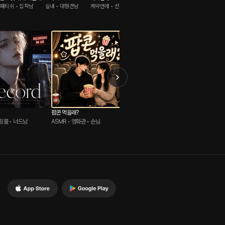
패티쉬 • 집착남
실내 • 대형견남
계약연애 • 선후배
리얼위로 • 해피타임
건 ver.
시대물 • 존댓말남
팝콘 먹을래?
신혼 분위기
연가민 
힐링물 • 너드남
ASMR • 영화관 • 손님
롤플레잉 • 실내 • 부부
롤플레잉 