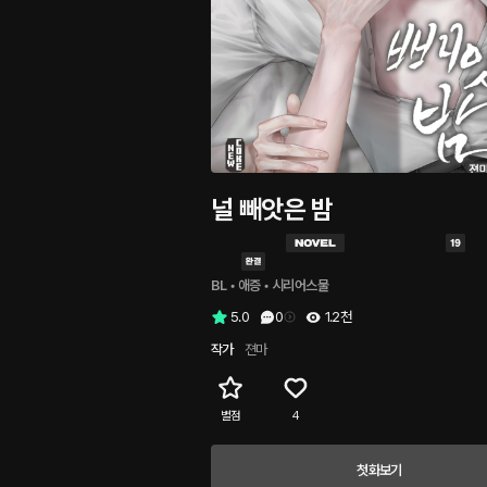
널 빼앗은 밤
BL
 • 
애증
 • 
시리어스물
5.0
0
1.2천
작가
젼마
별점
4
첫화보기