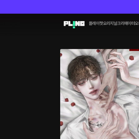
플레이챗
오리지널
크리에이터
오