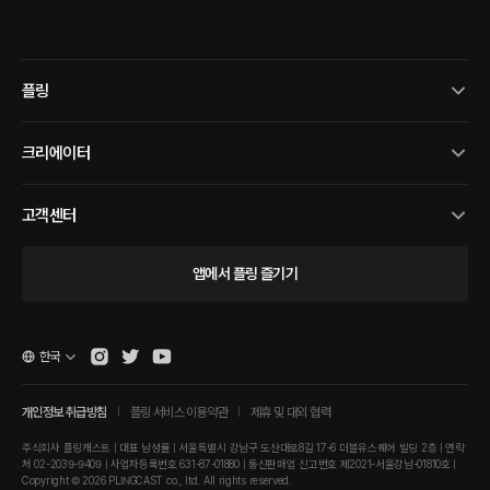
플링
크리에이터
고객센터
앱에서 플링 즐기기
한국
개인정보 취급방침
플링 서비스 이용약관
제휴 및 대외 협력
주식회사 플링캐스트 | 대표 남성률 | 서울특별시 강남구 도산대로8길 17-6 더블유스퀘어 빌딩 2층 | 연락
처 02-2039-9409 | 사업자등록번호 631-87-01880 | 통신판매업 신고번호 제2021-서울강남-01810호 |
Copyright © 2026 PLINGCAST co., ltd. All rights reserved.