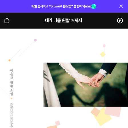
매일 출석하고 럭키드로우 뽑으면? 플링이 와르르!
네가 나를 원할 때까지