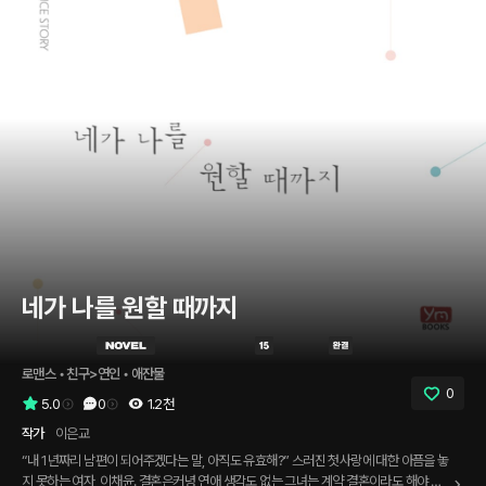
네가 나를 원할 때까지
로맨스
 • 
친구>연인
 • 
애잔물
0
5.0
0
1.2천
작가
이은교
“내 1년짜리 남편이 되어주겠다는 말, 아직도 유효해?” 스러진 첫사랑에 대한 아픔을 놓
지 못하는 여자, 이채윤. 결혼은커녕 연애 생각도 없는 그녀는 계약 결혼이라도 해야 하