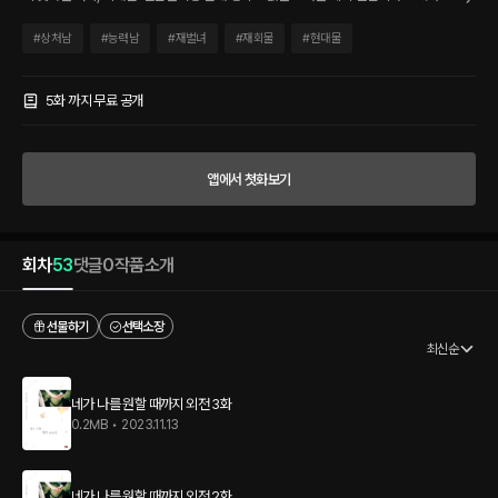
는 처지에 놓인다. “내가 해 줄게. 네 1년짜리 남편.” 옛 친구와의 약속을 지키기 위해 결
혼해 주겠다는 남자, 강세온. 분명 그들의 계약 결혼은 각자의 짐을 덜기 위한 선택이었
#
상처남
#
능력남
#
재벌녀
#
재회물
#
현대물
다. “알콩달콩 깨 볶고 싶으면 나랑 이혼하고 다른 여자랑 해. 너랑 그런 거 할 생각 없으
니까.” 은근슬쩍 선 넘는 그에게 가시를 세우다가도 돌아서면 신경이 전까지는. “너랑 헤
5화 까지 무료 공개
어지고 싶지 않아. 1년 뒤에도.” 오랜 시간 숨겨 온 그의 진심. 그녀에게 닿을 수 있을까?
앱에서 첫화보기
회차
53
댓글
0
작품소개
선물하기
선택소장
최신순
네가 나를 원할 때까지 외전 3화
0.2MB
•
2023.11.13
네가 나를 원할 때까지 외전 2화