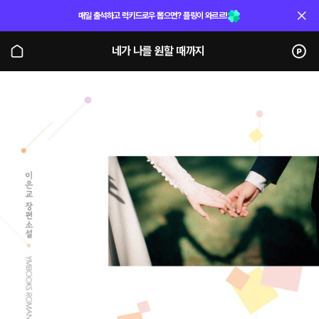
매일 출석하고 럭키드로우 뽑으면? 플링이 와르르!
네가 나를 원할 때까지