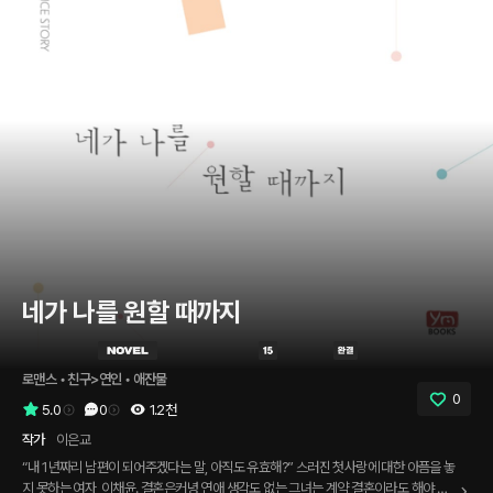
네가 나를 원할 때까지
로맨스
 • 
친구>연인
 • 
애잔물
0
5.0
0
1.2천
작가
이은교
“내 1년짜리 남편이 되어주겠다는 말, 아직도 유효해?” 스러진 첫사랑에 대한 아픔을 놓
지 못하는 여자, 이채윤. 결혼은커녕 연애 생각도 없는 그녀는 계약 결혼이라도 해야 하