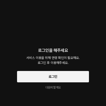
회차
3
댓글
16
작품소개
선물하기
선택소장
최신순
지금 가입하면, 무료 대여권 지급!
EP.2 호위무사
50플링
27분
•
2026.08.01
로그인을 해주세요
사극"평생 곁에서 지켜드리겠습니다" 한밤중에 몰래 나와 쫓기고있는 아가씨와 호위무사
서비스 이용을 위해 연령 확인이 필요해요.

로그인 후 이용해주세요.
EP.1 달이 뜨는 밤에
시작과 동시에 플링의
서비스 약관
50플링
22분
•
2023.07.11
개인정보 취급방침
에 동의하게 됩니다
로그인
"달이 뜨는밤 그곳에서...." ,"달에 비친 낭자의 눈동자는 매우 아름답구려" , "사모하고있소
낭자"
다음에 할게요
"낭자의 꽃망울은 아름답습니다" 달이뜨는밤에
무료
5분
•
2023.07.11