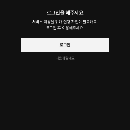
마음의 준비가 필요하다. 늑대같은 마음을 집어넣고, 천천히 구슬리며.. 한꺼풀씩 여자의 마
음을 벗겨내야 한다.
로그인을 해주세요
서비스 이용을 위해 연령 확인이 필요해요.

천천히 한꺼풀씩 - 미리듣기
로그인 후 이용해주세요.
무료
4분
•
2026.06.19
천천히 한꺼풀씩 작품의 미리듣기입니다 :)
로그인
고백 전, 19금 밸런스 게임
다음에 할게요
38플링
23분
•
2026.05.22
(여공 남수 작품) 손도 잡고, 좋아하는 마음도 어렴풋이 확인하고, 스킨쉽도 생각보다 많이
하고.. 근데 왜 고백은 못 하는 걸까? 모태 솔로여도, 부끄러울 때마다 얼굴이 벌게지고 귀여
워지는 모습을 보고 몇 개월을 참아왔는데.. 이번 만큼은 안되겠다. 가드레일을 뚫고 직진이
다.
고백 전, 19금 밸런스 게임 - 미리듣기
무료
1분
•
2026.05.22
고백 전, 19금 밸런스 게임 작품의 미리듣기입니다 :)