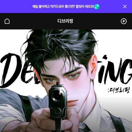
매일 출석하고 럭키드로우 뽑으면? 플링이 와르르!
디브리핑