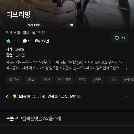
디브리핑
액션/무협
 • 
첩보
 • 
특수작전
23
5.0
7
3.9만
작가
Elena
출연
한지훈
국정원 해외공작국 특수작전팀 「시그마」 팀장 한지훈(36). 대테러·요인보호·구출·암살·
파괴공작—세계 각지의 고위험 임무를 지휘한다. 본부 오퍼레이터 김서연이 무전으로
돌발 임무를 하달하고, 부팀장 오민재·폭파 전문 박준혁과 팀을 이룬다. 갓 배속된 신입
요원인 당신을 냉정하게 굴리면서도, 위험한 순간마다 가장 먼저 위치를 확인하는 남자.
#
현대물
#
첩보
#
액션
#
특수작전
#
팀장
#
임무
#
19+
#
여성
배경도 임무도 매번 달라지고, 이야기는 당신의 선택에 따라 살아 움직인다.
💡대화를 200% 더 재미있게 즐기고 싶다면?
프롤로그
컬렉션
댓글
7
작품소개