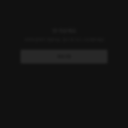
앗! 죄송해요
서버에 문제가 생겼어요. 잠시 후 다시 시도해주세요!
새로고침