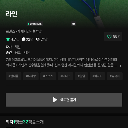
라인
로맨스
 • 
사제지간
 • 
철벽남
957
4.7
32
7.1만
작가
채린
출연
용호
세현
7월 9일 토요일. 드디어 오늘이었다. 취미 삼아 배우기 시작한 테니스로 아마추어 대회
까지 준비하면서 선우쌤을 알게 됐다. 선수 출신 아니랄까 봐 탄탄한 몸, 잘생긴 얼굴 게
다가 좋은 목소리. 몇 달 동안 노력했지만 쌤은 단 한 번도 선을 넘은 적이 없었다. 내가
매력이 없나? 생각했지만 오늘... 쌤과 나는 그 선을 넘었다.
#
현대물
#
짝사랑
#
스포츠
#
테니스
#
일탈
#
마사지
#
유혹녀
예고편 듣기
회차
1
댓글
32
작품소개