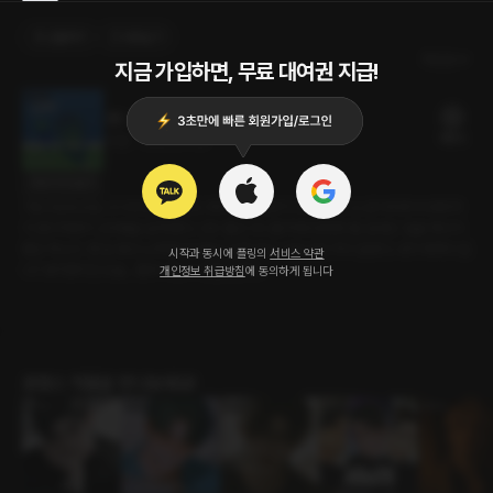
선물하기
카트담기
최신순
지금 가입하면, 무료 대여권 지급!
라인
18플링
22분
•
2022.07.09
대사 미리보기
7월 9일 토요일. 드디어 오늘이었다. 취미 삼아 배우기 시작한 테니스로 아마추어 대회까
지 준비하면서 선우쌤을 알게 됐다. 선수 출신 아니랄까 봐 탄탄한 몸, 잘생긴 얼굴 게다가
좋은 목소리. 몇 달 동안 노력했지만 쌤은 단 한 번도 선을 넘은 적이 없었다. 내가 매력이 없
시작과 동시에 플링의
서비스 약관
나? 생각했지만 오늘... 쌤과 나는 그 선을 넘었다.
개인정보 취급방침
에 동의하게 됩니다
로맨스 작품을 만나보세요!