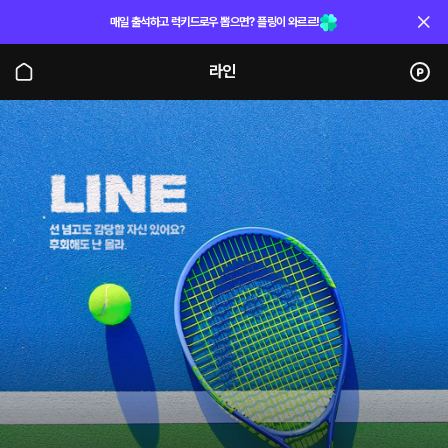
매일 출석하고 럭키드로우 뽑으면? 플링이 와르르!
라인