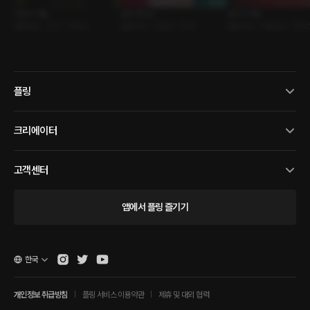
위로의 겨울
호우주의보
보이스 매칭
롤플레잉 • 친구 • 다정남
롤플레잉 • 건물주 • 장마
롤플레잉 • 어플만남 • 폰섹
플링
크리에이터
고객센터
앱에서 플링 즐기기
한국
개인정보 취급방침
플링 서비스 이용약관
제휴 및 대외 협력