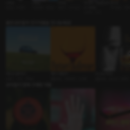
서하람
신재원
주가온
세 남자 : 비밀을 감추
한시우
연하남 • 퇴폐미
사내연애 • 연하남
캠퍼스 • 친구남친
는 사람들
계약결혼 • 후
느와르 • 비서
출연성우들의 인기작품을 만나보세요!
파킹 온 클라우드
파트너 챌린저
As you Wish
로맨스 • 연인 • 연하남
롤플레잉 • 주종관계 • 쓰리썸
롤플레잉 • 원나잇 • 바텐더
유저들이 함께 구매한 작품