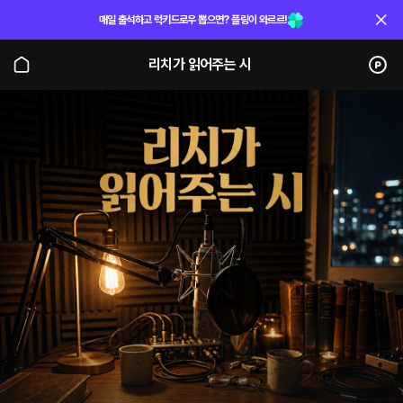
매일 출석하고 럭키드로우 뽑으면? 플링이 와르르!
리치가 읽어주는 시