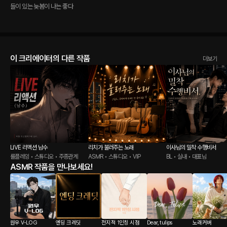
들이 있는 늦봄이 나는 좋다
이 크리에이터의 다른 작품
더보기
LIVE 리액션 남수
리치가 불러주는 노래
이사님의 밀착 수행비서
롤플레잉 • 스튜디오 • 주종관계
ASMR • 스튜디오 • VIP
BL • 실내 • 대표님
ASMR 작품을 만나보세요!
원우 V-LOG
엔딩 크레딧
전지적 1인칭 시점
Dear, tulips
노래커버