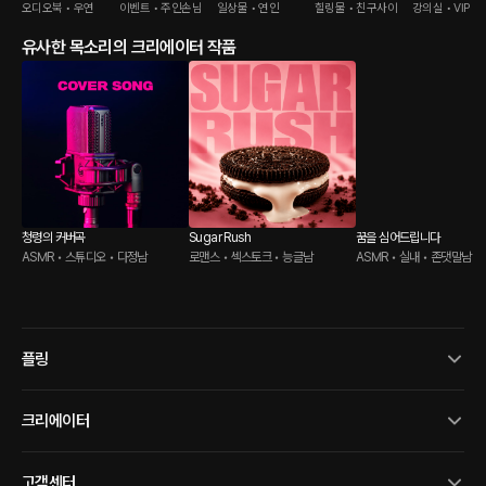
오디오북 • 우연
이벤트 • 주인손님
일상물 • 연인
힐링물 • 친구사이
강의실 • VIP
유사한 목소리의 크리에이터 작품
청령의 커버곡
Sugar Rush
꿈을 심어드립니다
ASMR • 스튜디오 • 다정남
로맨스 • 섹스토크 • 능글남
ASMR • 실내 • 존댓말남
플링
크리에이터
고객센터