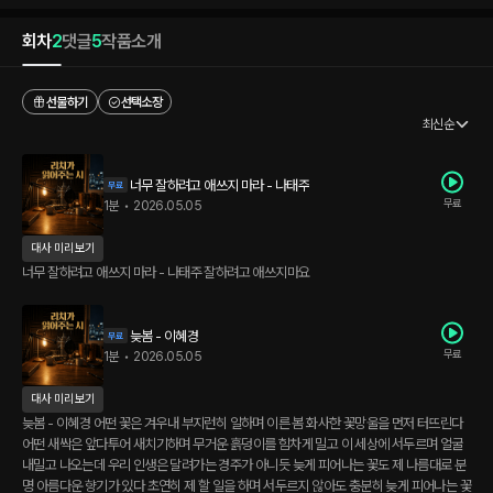
회차
2
댓글
5
작품소개
선물하기
선택소장
최신순
너무 잘하려고 애쓰지 마라 - 나태주
무료
1분
•
2026.05.05
대사 미리보기
너무 잘하려고 애쓰지 마라 - 나태주 잘하려고 애쓰지마요
늦봄 - 이혜경
무료
1분
•
2026.05.05
대사 미리보기
늦봄 - 이혜경 어떤 꽃은 겨우내 부지런히 일하며 이른 봄 화사한 꽃망울을 먼저 터뜨린다
어떤 새싹은 앞다투어 새치기하며 무거운 흙덩이를 힘차게 밀고 이 세상에 서두르며 얼굴
내밀고 나오는데 우리 인생은 달려가는 경주가 아니듯 늦게 피어나는 꽃도 제 나름대로 분
명 아름다운 향기가 있다 초연히 제 할 일을 하며 서두르지 않아도 충분히 늦게 피어나는 꽃