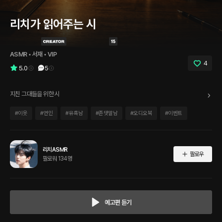
리치가 읽어주는 시
ASMR
 • 
서재
 • 
VIP
4
5.0
5
지친 그대들을 위한 시
#
이웃
#
연인
#
유혹남
#
존댓말남
#
오디오북
#
이벤트
리치ASMR
팔로우
팔로워 134명
예고편 듣기