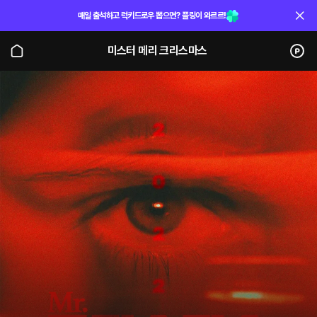
매일 출석하고 럭키드로우 뽑으면? 플링이 와르르!
미스터 메리 크리스마스