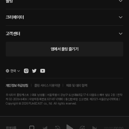
플링
크리에이터
고객센터
앱에서 플링 즐기기
한국
개인정보 취급방침
플링 서비스 이용약관
제휴 및 대외 협력
주식회사 플링캐스트 | 대표 남성률 | 서울특별시 강남구 도산대로8길 17-6 더블유스퀘어 빌딩 2층 | 연락
처 02-2039-9409 | 사업자등록번호 631-87-01880 | 통신판매업 신고번호 제2021-서울강남-01810호 |
Copyright © 2026 PLINGCAST co., ltd. All rights reserved.
회차를 재
00:00
/
00:00