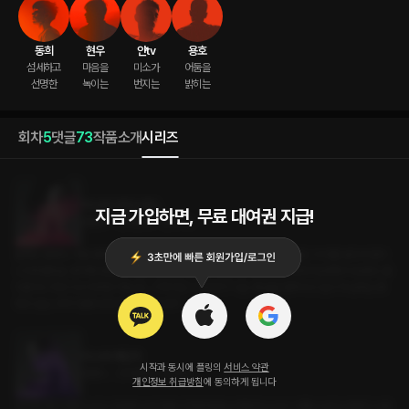
동희
현우
얀tv
용호
섬세하고

마음을

미소가

어둠을

선명한
녹이는
번지는
밝히는
회차
5
댓글
73
작품소개
시리즈
미스터 크리스마스
지금 가입하면, 무료 대여권 지급!
로맨스 • 인외존재 • 인큐버스
올해도 혼자다. 처음 혼자 크리스마스를 보낼 땐 몰랐다. 매년 이러고 있을 줄은. 티비를 보다가 잠이
나 자야겠다는 생각에 침대에 누웠다. 얼마나 잤을까? 잠깐 깬 내 눈에 웬 남자의 실루엣이 보였다. 꿈
이겠거니 하고 다시 자려고 하는데... 이게 무슨 느낌이지? 나는 왜 숨을 헐떡이고 있고 저 남자는 왜
벗고 있는 거지? 분명 내 방 침대가 맞는데?!
미스터 체인지
시작과 동시에 플링의
서비스 약관
로맨스 • 인외존재 • 인큐버스
개인정보 취급방침
에 동의하게 됩니다
최근에 생긴 버릇이 있다. 침대에 누워 잠들기 전에 팀장님 카톡 프사 보기. 어쩔 수 없다. 잘생긴 사람