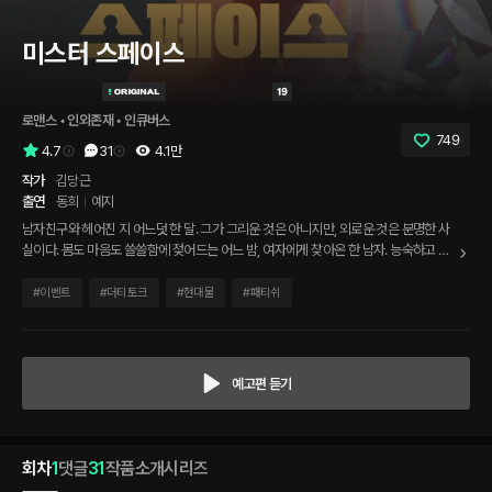
미스터 스페이스
로맨스
 • 
인외존재
 • 
인큐버스
749
4.7
31
4.1만
작가
김당근
출연
동희
예지
남자친구와 헤어진 지 어느덧 한 달. 그가 그리운 것은 아니지만, 외로운 것은 분명한 사
실이다. 몸도 마음도 쓸쓸함에 젖어드는 어느 밤, 여자에게 찾아온 한 남자. 능숙하고 노
골적인 손길에 여자의 몸은 금방 눅진해진다. 위험할 정도로 유혹적인 남자. 과연 여자와
헤어진 남자친구가 맞을까?
#
이벤트
#
더티토크
#
현대물
#
패티쉬
예고편 듣기
회차
1
댓글
31
작품소개
시리즈