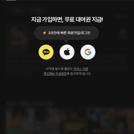
선물하기
카트담기
최신순
지금 가입하면, 무료 대여권 지급!
미스터 스페이스
19플링
30분
•
2022.11.19
대사 미리보기
남자친구와 헤어진 지 어느덧 한 달. 그가 그리운 것은 아니지만, 외로운 것은 분명한 사실
이다. 몸도 마음도 쓸쓸함에 젖어드는 어느 밤, 여자에게 찾아온 한 남자. 능숙하고 노골적
인 손길에 여자의 몸은 금방 눅진해진다. 위험할 정도로 유혹적인 남자. 과연 여자와 헤어진
시작과 동시에 플링의
서비스 약관
남자친구가 맞을까?
개인정보 취급방침
에 동의하게 됩니다
로맨스 작품을 만나보세요!