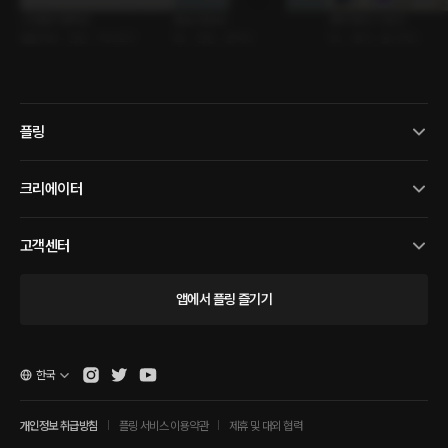
그녀들의 컬렉션
Blue Wave
쉐어 하우스 Vol.3
롤플레잉 • 연인 • 섹스토크
BL • 연인 • 폰섹스
GL • 동거 • 옴니버스
플링
크리에이터
고객센터
앱에서 플링 즐기기
한국
개인정보 취급방침
플링 서비스 이용약관
제휴 및 대외 협력