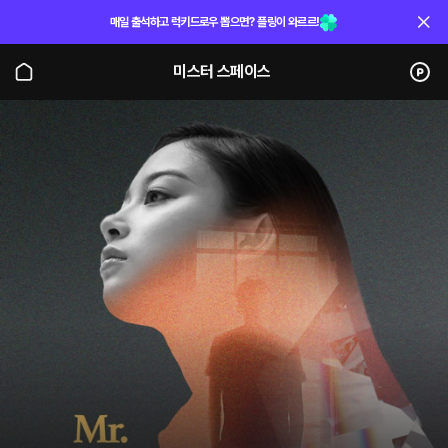
매일 출석하고 럭키드로우 뽑으면? 플링이 와르르!
미스터 스페이스