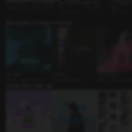
나의 소방관 남편
성국대 제2공학관
알바 사장님이 이상하
질투의 화신
친구과 애인의 
신혼남편 • 달달함
캠퍼스 • 존잘남
다
부부 • 질투
경계
오지콤 • 츤데레
친구 • 연인
출연성우들의 인기작품을 만나보세요!
거울 사용법
히치하이킹
미스터 크리스마스
롤플레잉 • 신혼부부 • BDSM
로맨스 • 운명적 • 연하남
로맨스 • 인외존재 • 인큐버
유저들이 함께 구매한 작품