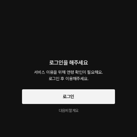
회차
3
댓글
4
작품소개
선물하기
선택소장
최신순
지금 가입하면, 무료 대여권 지급!
여친의 제일 친한 친구 마음껏💗
40플링
19분
•
2023.05.10
로그인을 해주세요
여친의 제일 친한 친구에게 연락이 왔다... 잠깐 여친의 일로 할말이 있다고 만나게 되는데...
서비스 이용을 위해 연령 확인이 필요해요.

로그인 후 이용해주세요.
남친과 통화하면서 바람피는 여자친구
시작과 동시에 플링의
서비스 약관
40플링
26분
•
2023.05.08
개인정보 취급방침
에 동의하게 됩니다
로그인
"조용히 할까?" , "천천히 박을게" , "엉덩이 피부 엄청 좋네 이쁘다"
다음에 할게요
바람피다 걸린 여친
40플링
19분
•
2023.05.07