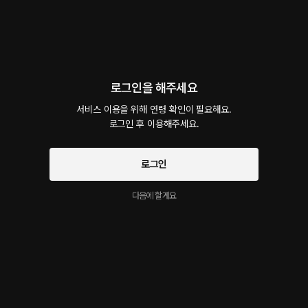
회차
2
댓글
3
작품소개
선물하기
선택소장
최신순
지금 가입하면, 무료 대여권 지급!
로그인을 해주세요
서비스 이용을 위해 연령 확인이 필요해요.

배신한 부하 직원
로그인 후 이용해주세요.
40플링
20분
•
2026.01.19
로그인
PV : 배신한 부하 직원
무료
5분
•
2026.01.19
다음에 할게요
시작과 동시에 플링의
서비스 약관
개인정보 취급방침
에 동의하게 됩니다
이 크리에이터의 다른 작품
더보기