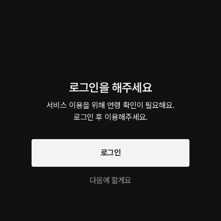
이 크리에이터의 다른 작품
게
로그인을 해주세요
하고싶어 지금
전화데이트
지하철
로맨스 • 강의실 • 고백
로맨스 • 달달 • ps
판타지 • 지
서비스 이용을 위해 연령 확인이 필요해요.

로맨스 작품을 만나보세요!
로그인 후 이용해주세요.
로그인
On Air -누나, ASMR
별이 머문 자리
비 오던 밤 우리
우는게 예쁜 아이
팔로우
듣지마.. 내가 직접 해
일상물 • 연인
자취방 • 커플
대학교 • 연하남
다음에 할게요
줄테니까
소유욕/질투 • 나이차
커플
유사한 목소리의 크리에이터 작품