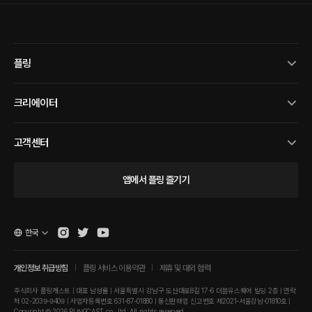
플링
크리에이터
고객센터
앱에서 플링 즐기기
한국
개인정보 취급방침
플링 서비스 이용약관
제휴 및 대외 협력
주식회사 플링캐스트 | 대표 남성률 | 서울특별시 강남구 도산대로8길 17-6 더블유스퀘어 빌딩 2층 | 연락
처 02-2039-9409 | 사업자등록번호 631-87-01880 | 통신판매업 신고번호 제2021-서울강남-01810호 |
Copyright © 2026 PLINGCAST co., ltd. All rights reserved.