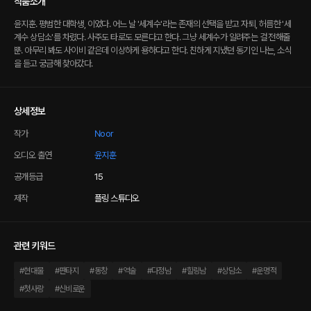
작품소개
윤지훈. 평범한 대학생, 이었다. 어느 날 '세계수'라는 존재의 선택을 받고 자퇴, 허름한 '세
계수 상담소'를 차렸다. 사주도 타로도 모른다고 한다. 그냥 세계수가 알려주는 걸 전해줄
뿐. 아무리 봐도 사이비 같은데 이상하게 용하다고 한다. 친하게 지냈던 동기인 나는, 소식
을 듣고 궁금해 찾아갔다.
상세정보
작가
Noor
오디오 출연
윤지훈
공개등급
15
제작
플링 스튜디오
관련 키워드
#
현대물
#
판타지
#
동창
#
역술
#
다정남
#
힐링남
#
상담소
#
운명적
#
첫사랑
#
신비로운