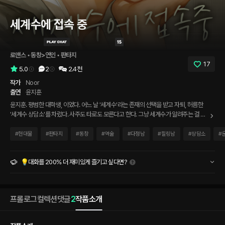
세계수에 접속 중
로맨스
 • 
동창>연인
 • 
판타지
17
5.0
2
2.4천
작가
Noor
출연
윤지훈
윤지훈. 평범한 대학생, 이었다. 어느 날 '세계수'라는 존재의 선택을 받고 자퇴, 허름한
'세계수 상담소'를 차렸다. 사주도 타로도 모른다고 한다. 그냥 세계수가 알려주는 걸 전
해줄 뿐. 아무리 봐도 사이비 같은데 이상하게 용하다고 한다. 친하게 지냈던 동기인 나
는, 소식을 듣고 궁금해 찾아갔다.
#
현대물
#
판타지
#
동창
#
역술
#
다정남
#
힐링남
#
상담소
#
💡대화를 200% 더 재미있게 즐기고 싶다면?
프롤로그
컬렉션
댓글
2
작품소개