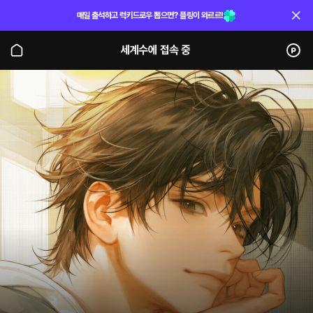
매일 출석하고 럭키드로우 뽑으면? 플링이 와르르!
세계수에 접속 중