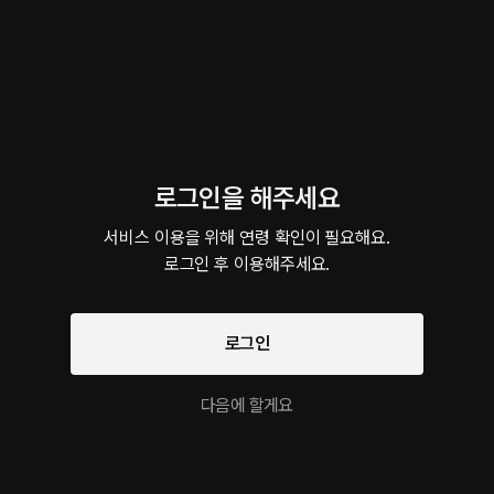
이 크리에이터의 다른 작품
남
로그인을 해주세요
첫 눈 내리는 호텔에서
즐기는 사이로 만난 연하남
카페에서 꼬
서비스 이용을 위해 연령 확인이 필요해요.

롤플레잉 • 실내 • 멜돔
롤플레잉 • FWB • 연하남
롤플레잉 • 
로그인 후 이용해주세요.
롤플레잉 작품을 만나보세요!
로그인
팔로우
여름 이야기
Chained
위험한 격리실
지금 나올 수 있어요?
다음에 할게요
바다 • 운명적
BDSM • 주종관계
가이드버스 • 몸정맘
몰래 • 계략공
정
유사한 목소리의 크리에이터 작품