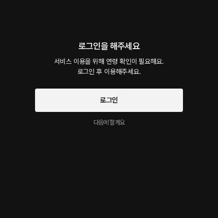
회차
1
댓글
4
작품소개
로그인을 해주세요
선물하기
카트담기
최신순
지금 가입하면, 무료 대여권 지급!
서비스 이용을 위해 연령 확인이 필요해요.

로그인 후 이용해주세요.
수고했어 오늘도
40플링
21분
•
2023.05.03
로그인
"오늘은 위로받고 싶네" , "좋다 자기랑 이렇게 껴안고 있으니까" , "나도 사랑해 여보"
다음에 할게요
시작과 동시에 플링의
서비스 약관
개인정보 취급방침
에 동의하게 됩니다
이 크리에이터의 다른 작품
더보기