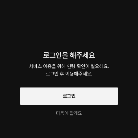
이 크리에이터의 다른 작품
로그인을 해주세요
가스라이팅하는 남사친
남자친구 있는 여사친 집에서
Hard, Lov
서비스 이용을 위해 연령 확인이 필요해요.

롤플레잉 • BDSM • 친구사이
롤플레잉 • FWB • 불륜
롤플레잉 • 
로그인 후 이용해주세요.
롤플레잉 작품을 만나보세요!
로그인
팔로우
연가민 미리 듣기
완도도씨1
롤플 미리보기
위험한 격리실
다음에 할게요
달달물 • 애증관계
바다 • 운명적
섹스토크 • 섹스파트
가이드버스 • 몸정맘
너
정
유사한 목소리의 크리에이터 작품