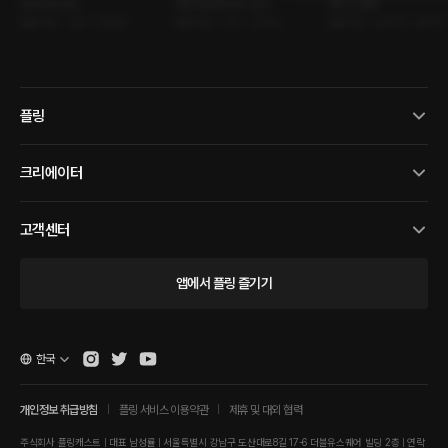
프라이빗 요트
성국 로얄 에비뉴 1단지
매직 더 플링
롤플레잉 • 연인 • 다정남
롤플레잉 • 이웃 • 연하남
롤플레잉 • 운명적 • 판타지
플링
크리에이터
고객센터
앱에서 플링 즐기기
한국
개인정보 취급방침
플링 서비스 이용약관
제휴 및 대외 협력
주식회사 플링캐스트 | 대표 남성률 | 서울특별시 강남구 도산대로8길 17-6 더블유스퀘어 빌딩 2층 | 연락