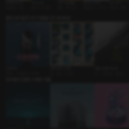
뜻대로 하소서
야간 비행
나의 이중생활
화이트 스테이
언니 친구
롤플레잉 • SM
원나잇 • 비행기
불륜 • 섹스토이
롤플레잉 • 스키장
첫사랑 • 재회
출연성우들의 인기작품을 만나보세요!
트라우마
쉐어 하우스 Vol.1
연애나 한번 하시죠
로맨스 • 주종관계 • BDSM
BL • 동거 • 드라마
GL • 사내연애 • 능글녀
유저들이 함께 구매한 작품