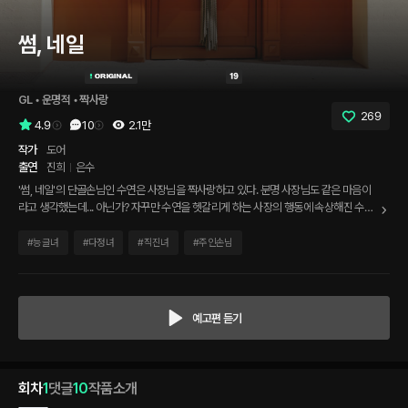
썸, 네일
GL
 • 
운명적
 • 
짝사랑
269
4.9
10
2.1만
작가
도어
출연
진희
은수
'썸, 네일'의 단골손님인 수연은 사장님을 짝사랑하고 있다. 분명 사장님도 같은 마음이
라고 생각했는데... 아닌가? 자꾸만 수연을 헷갈리게 하는 사장의 행동에 속상해진 수연
은 한동안 '썸, 네일'을 찾지 않았다. 오랜만에 찾아간 네일샵. 수연은 그곳에서 궁금했던
사장님의 마음을 알 수 있을까?
#
능글녀
#
다정녀
#
직진녀
#
주인손님
예고편 듣기
회차
1
댓글
10
작품소개