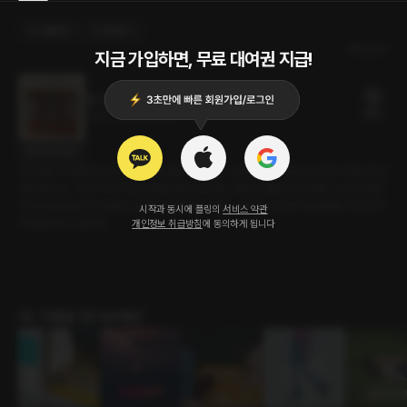
선물하기
카트담기
최신순
지금 가입하면, 무료 대여권 지급!
썸, 네일
18플링
24분
•
2024.07.06
대사 미리보기
썸, 네일'의 단골손님인 수연은 사장님을 짝사랑하고 있다. 분명 사장님도 같은 마음이라고
생각했는데... 아닌가? 자꾸만 수연을 헷갈리게 하는 사장의 행동에 속상해진 수연은 한동
안 '썸, 네일'을 찾지 않았다. 오랜만에 찾아간 네일샵. 수연은 그곳에서 궁금했던 사장님의
시작과 동시에 플링의
서비스 약관
마음을 알 수 있을까?
개인정보 취급방침
에 동의하게 됩니다
GL 작품을 만나보세요!