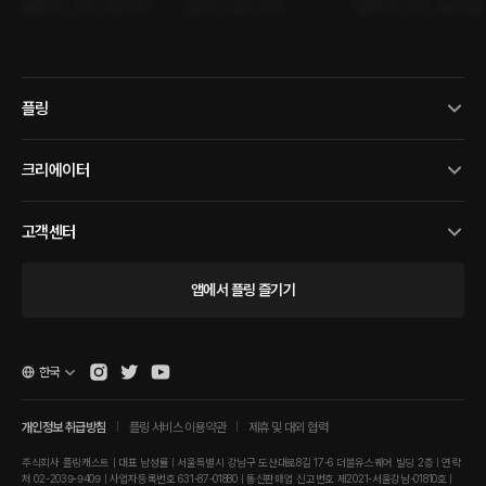
롤플레잉 • 연인 • 성년의날
판타지 • 동료 • 퇴마
롤플레잉 • 연인 • 놀이공원
플링
크리에이터
고객센터
앱에서 플링 즐기기
한국
개인정보 취급방침
플링 서비스 이용약관
제휴 및 대외 협력
주식회사 플링캐스트 | 대표 남성률 | 서울특별시 강남구 도산대로8길 17-6 더블유스퀘어 빌딩 2층 | 연락
처 02-2039-9409 | 사업자등록번호 631-87-01880 | 통신판매업 신고번호 제2021-서울강남-01810호 |