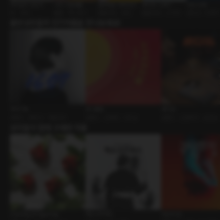
레인보우 브릿지
나의 이중생활
들켜버린 여자친구
화이트 스테이
야간 비행
BL • 펜션
불륜 • 섹스토이
롤플레잉 • 연인
롤플레잉 • 스키장
원나잇 • 비행기
출연성우들의 인기작품을 만나보세요!
1607호
AV 클럽
바디감
로맨스 • 파트너 • 여공남수
로맨스 • 선후배 • 너드남
로맨스 • 신분차이 • 순진남
유저들이 함께 구매한 작품
Coming of Age Day
엑소시즈머스
귀신의 집