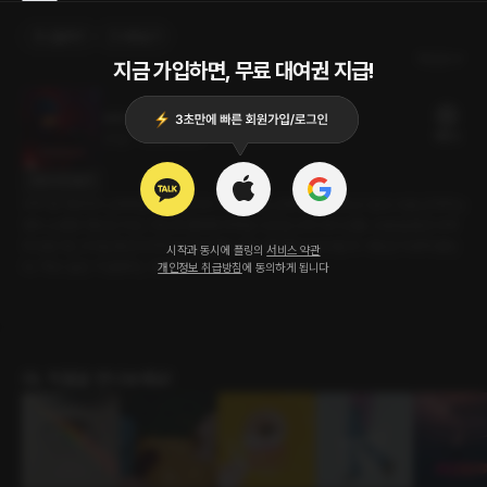
선물하기
카트담기
최신순
지금 가입하면, 무료 대여권 지급!
우주 러브 미
18플링
25분
•
2022.09.15
대사 미리보기
우주 정거장에서 근무하는 영. 돌아가기 직전, 다음 근무자를 기다리고 있다. 다음 근무자는
영의 소중한 연인인 지민. 지민과 영에게 허락된 시간은 고작 세 시간뿐. 268일 동안 우주
에 있던 영, 210일 동안 우주에 있어야 하는 지민. 헤어짐이 아쉬운 두 사람은 서로에 묻는
시작과 동시에 플링의
서비스 약관
다. ‘하고 싶은 거 없었어, 그동안?’
개인정보 취급방침
에 동의하게 됩니다
GL 작품을 만나보세요!