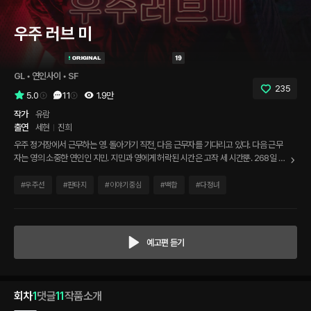
우주 러브 미
GL
 • 
연인사이
 • 
SF
235
5.0
11
1.9만
작가
유람
출연
세현
진희
우주 정거장에서 근무하는 영. 돌아가기 직전, 다음 근무자를 기다리고 있다. 다음 근무
자는 영의 소중한 연인인 지민. 지민과 영에게 허락된 시간은 고작 세 시간뿐. 268일 동
안 우주에 있던 영, 210일 동안 우주에 있어야 하는 지민. 헤어짐이 아쉬운 두 사람은 서
로에 묻는다. ‘하고 싶은 거 없었어, 그동안?’
#
우주선
#
판타지
#
이야기중심
#
백합
#
다정녀
예고편 듣기
회차
1
댓글
11
작품소개