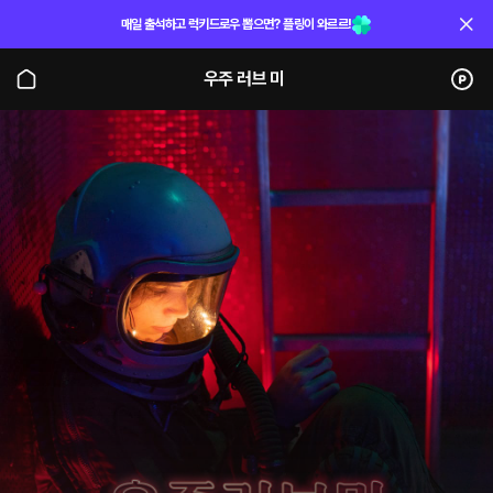
매일 출석하고 럭키드로우 뽑으면? 플링이 와르르!
우주 러브 미