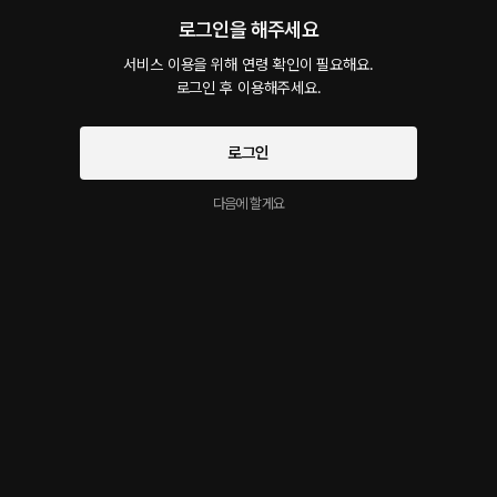
오늘 첫경험하는 아가씨 편안하고

로그인을 해주세요
기분좋게 해주는군요..

아주 아주 맛있게 나른한 목소릴

서비스 이용을 위해 연령 확인이 필요해요.

대사를 치시네용 ㅎㅎ
로그인 후 이용해주세요.
아가씨만을 위한 특별한 수업
1
1
신고
로그인
겨울
3달 전
다음에 할게요
아가씨가 너~~무 귀찮게 하나 보군여 ㅋㅋ

과제를 해달라니여
P.V :: 아가씨를 길들이는 법
1
1
신고
구03
3달 전
아니 태사기님 쉬면서 하고계신거죠?! 중간중간 쉬면서하셔야해요ㅠ 내 최애성
우.. 몸건강 절대지켜..😭

이젠 로판까지 섭렵하신..사기캐 태사기님.!.! 어우 집사는 관심없었는데 없던관
심이 생기게하는..ㅋㅋㅋ1인1가구 태사기집사님 시급필수에요😤 듣다가보니
까 나이차이 많이나는 옆집오빠 동생스토리도 재밌을거같아요ㅋㅋ 그 “ A : 이 
나이에 내가 너를만나면.. B : 개꿀이죠 ” 하는 그거ㅋㅋ 태사기님 버전 아주 맛도