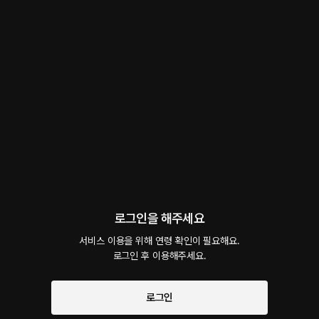
회차
3
댓글
54
작품소개
선물하기
선택소장
최신순
지금 가입하면, 무료 대여권 지급!
나의 보호자 - 본편
40플링
12분
•
2024.08.06
대사 미리보기
3년이 지났다. 여자는 대학생이 된 후 1년 동안 기분이 내키는 대로 살았다. 그런 여자를 걱
정하는 아저씨. . . . 그래도 둘은 꽤 가까워졌다. 처음 몇 달 간은 어색했다. 여자는 아저씨를
아버지의 원수로 여겼고 아저씨는 여자를 생명의 은인의 딸로 봤다. . . . 하지만. 결국 둘은
시작과 동시에 플링의
서비스 약관
로그인을 해주세요
가까워졌다. 아저씨는 표현하지 않았지만. 적어도 여자는... 이 사람을 ‘의지’하게 되었다.
개인정보 취급방침
에 동의하게 됩니다
서비스 이용을 위해 연령 확인이 필요해요.

로그인 후 이용해주세요.
나의 보호자
무료
2분
•
2024.08.06
로그인
대사 미리보기
줄거리 및 등장인물 - 여자: 현재는 고등학생. 조폭인 아버지가 칼을 맞고 죽었는데 그게 ‘아