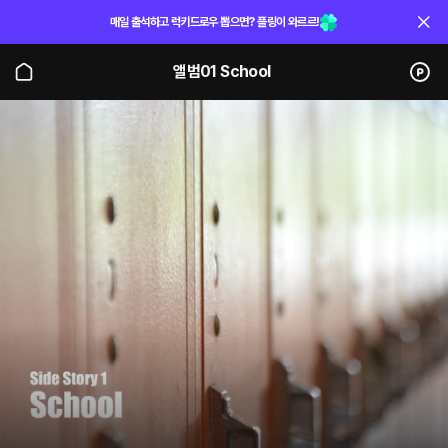
매일 출석하고 럭키드로우 뽑으면? 플링이 와르르!
앨범01 School