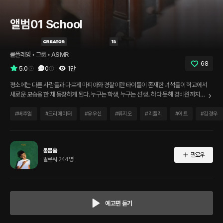
앨범01 School
롤플레잉
 • 
그룹
 • 
ASMR
68
5.0
0
1만
평소에는 다른 사람들과 다르게 마피아와 경찰이란 타이틀이 존재한 녀석들이 학교에서
새로운 모습을 한 채 등장하게 된다. 누구는 학생, 누구는 선생.. 하다 못해 경비원까지?!
그들의 또 다른 이야기에서는 어떤 모습들이 기다리고 있을까? 우리들의 또 다른 이야
기, 지금 시작합니다.
#
버추얼
#
크리에이터
#
유우신
#
류지오
#
리플리
#
에트
#
김경우
붐붐홈
팔로우
팔로워 244명
예고편 듣기