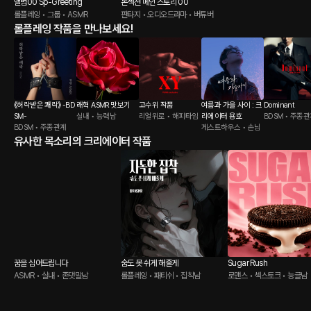
앨범00 Sp-Greeting
논섹션 메인 스토리 00
롤플레잉 • 그룹 • ASMR
판타지 • 오디오드라마 • 버튜버
롤플레잉 작품을 만나보세요!
《허락받은 쾌락》 -BD
래혁 ASMR 맛보기
고수위 작품
여름과 가을 사이 : 크
Dominant
SM-
실내 • 능력남
리얼위로 • 해피타임
리에이터 용호
BDSM • 주종
BDSM • 주종관계
게스트하우스 • 손님
유사한 목소리의 크리에이터 작품
꿈을 심어드립니다
숨도 못 쉬게 해줄게
Sugar Rush
ASMR • 실내 • 존댓말남
롤플레잉 • 패티쉬 • 집착남
로맨스 • 섹스토크 • 능글남