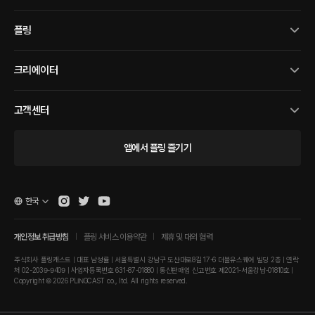
플링
크리에이터
고객센터
앱에서 플링 즐기기
한국
개인정보 취급방침
플링 서비스 이용약관
제휴 및 대외 협력
주식회사 플링캐스트 | 대표 남성률 | 서울특별시 강남구 도산대로8길 17-6 더블유스퀘어 빌딩 2층 | 연락
처 02-2039-9409 | 사업자등록번호 631-87-01880 | 통신판매업 신고번호 제2021-서울강남-01810호 |
Copyright © 2026 PLINGCAST co., ltd. All rights reserved.