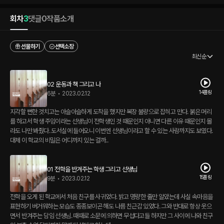
회차
3
댓글
0
작품소개
선물하기
선택소장
최신순
02 운동과 책 그리고 나
14플링
6분
•
2023.02.12
지각할 뻔한 것치고는 아슬아슬하게 도착을 했지만 복장 불량으로 잡히고 만다. 붉은 머리
를 하고서 학생 주임이라는 선생님이 전학생인 것 때문인지 아니면 다른 이유 때문인지 몰
라도 나만 봐줬다. 도서실에 들어오니 이번엔 선생님이라고 할 수 있는 사람까지도 보였다.
대체 이 학교의 비밀은 어디까지 있는 걸까..
01 전학을 반겨주는 학생 그리고 선생님
15플링
9분
•
2023.02.12
전학을 오게 된 학교에서 처음 친구를 사귀었다. 밝고 명량한 줄만 알았는데 사실 속마음을
표현하기 버거워하는 모습도 종종보이곤 해도 나름 친근감 있었다. 그와 반대로 항상 웃으
면서 반겨주는 담임 선생님. 때때로 소문에 의하면 무섭다고들 하지만 그 사이에 나와 친구