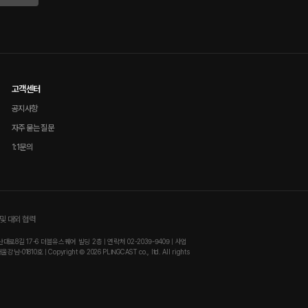
고객센터
공지사항
자주 묻는 질문
1:1문의
및 대외 협력
8길 17-6 더블유스퀘어 빌딩 2층 | 연락처 02-2039-9409 | 사업
810호 | Copyright © 2026 PLINGCAST co., ltd. All rights