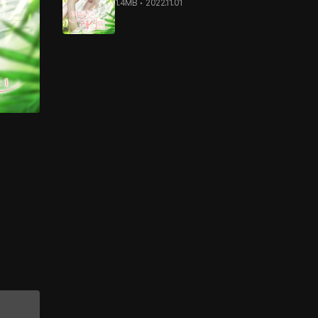
1.4MB
•
2022.11.01