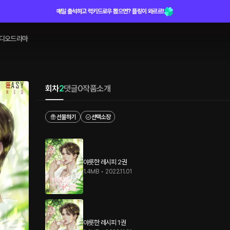
매일 출석하고 럭키드로우 뽑으면? 플링이 와르르!
디오드라마
회차
2
댓글
0
작품소개
선물하기
선택소장
야릇한 레시피 2권
1.4MB
•
2022.11.01
야릇한 레시피 1권