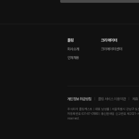
플링
크리에이터
회사소개
크리에이터 센터
인재채용
개인정보 취급방침
플링 서비스 이용약관
제휴 
주식회사 플링캐스트 | 대표 남성률 | 서울특별시 강남구 도산대로
자등록번호 631-87-01880 | 통신판매업 신고번호 제2021-서울강남-01
reserved.