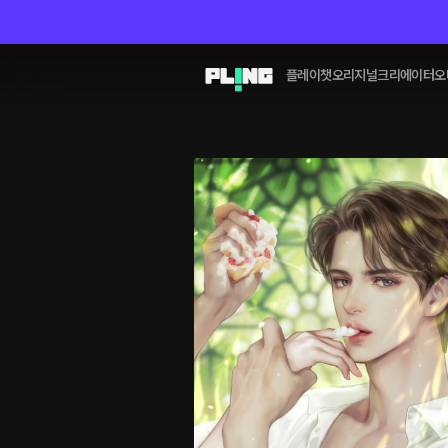
플레이챗
오리지널
크리에이터
오