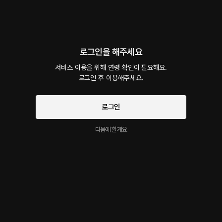
회차
1
댓글
23
작품소개
선물하기
카트담기
로그인을 해주세요
최신순
지금 가입하면, 무료 대여권 지급!
서비스 이용을 위해 연령 확인이 필요해요.

로그인 후 이용해주세요.
맛있는 연하남 1편
50플링
21분
•
2024.07.19
로그인
대사 미리보기
여공 미남수 아무것도 모르는 남주는 그렇게 여주에게 끌려오게 되는데...
다음에 할게요
시작과 동시에 플링의
서비스 약관
개인정보 취급방침
에 동의하게 됩니다
이 크리에이터의 다른 작품
더보기