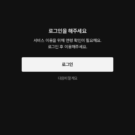
회차
1
댓글
1
작품소개
선물하기
카트담기
로그인을 해주세요
최신순
지금 가입하면, 무료 대여권 지급!
서비스 이용을 위해 연령 확인이 필요해요.

로그인 후 이용해주세요.
여사친에게 질투하는 남사친
40플링
21분
•
2024.11.05
로그인
늦게 들어온 나를 기다리던 남사친. 거실부터 나를 끌고 오더니 조금 씩 예전 일부터 얘기를
꺼내다가 불이 커지기 시작한다.
다음에 할게요
시작과 동시에 플링의
서비스 약관
개인정보 취급방침
에 동의하게 됩니다
이 크리에이터의 다른 작품
더보기