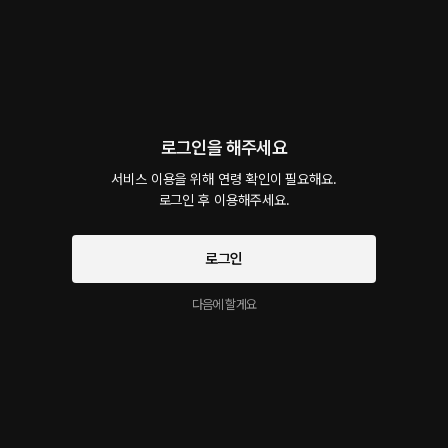
회차
1
댓글
10
작품소개
선물하기
카트담기
최신순
지금 가입하면, 무료 대여권 지급!
로그인을 해주세요
오늘은 문 닫아야지 : 크리에이터 용호
서비스 이용을 위해 연령 확인이 필요해요.

59플링
30분
•
2025.11.06
로그인 후 이용해주세요.
대사 미리보기
혼자 여행을 떠나 처음 들어간 수제 맥주 바. 술도 잘 모르는 내게 사장님이 맥주를 추천해
로그인
주셨다. 나이를 듣고는 애기라며 웃던 사장님이 갑자기 내 손을 만지고, 입술을 쓸어내렸다.
그러곤 불현듯 키스를 했다. 첫 경험이라고 고백했더니 가게 문을 잠그고는 다 가르쳐 주겠
시작과 동시에 플링의
서비스 약관
다고 했다. 능숙하게 이끌어주는 손길에 난 나의 처음을 사장님께 바쳤다. *녹턴 작가님, 연
다음에 할게요
개인정보 취급방침
에 동의하게 됩니다
가민님의 술집에 가보아따! 연하남.. 으으..!! 귀엽나? *본 콘텐츠는 센슈얼 오디오 플랫폼 <
플링> 에서 지원 받아 제작된 콘텐츠로, 저작권은 플링에 있습니다
이 크리에이터의 다른 작품
더보기