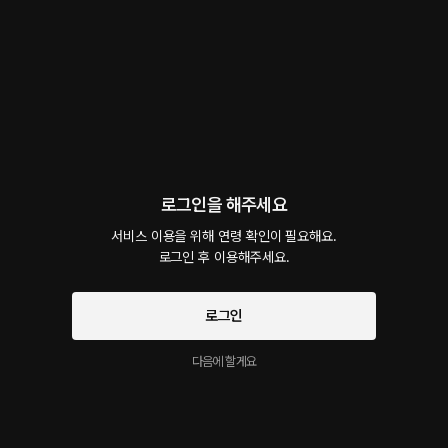
회차
2
댓글
0
작품소개
선물하기
선택소장
최신순
지금 가입하면, 무료 대여권 지급!
어른을 놀렸으면 각오했어야지?
48플링
30분
•
2026.06.12
로그인을 해주세요
*달달공/반강제 느낌입니다 :)* 아저씨의 집으로 딜*를 배달시킨 꼬맹이. 아저씨를 놀리기
서비스 이용을 위해 연령 확인이 필요해요.

위해 그마저도 눈을 감아보라고 하고 손에 올려준다. 까부는 꼬맹이가 정신없어 집에 얼른
로그인 후 이용해주세요.
가라고 하지만 계속 까불며 딜*를 아저씨에게 던진 꼬맹이. 이에 아저씨는 그 딜*로 꼬맹이
를 괴롭히기 시작한다.
시작과 동시에 플링의
서비스 약관
개인정보 취급방침
에 동의하게 됩니다
로그인
나도 사랑해
48플링
30분
•
2026.05.21
다음에 할게요
*달달물* *본 녹음에 등장하는 모든 인물은 성인임을 밝힙니다.* 회식을 하고 집에 늦게
들어온 아저씨. 하지만 이 사실을 몰랐던 여자는 아저씨와 함께 밥을 먹으려고 기다리고 있
었다. 그렇게 늦은 시간까지 기다리던 여자는 아저씨에게 단단히 삐쳐버렸고 결국 눈물을