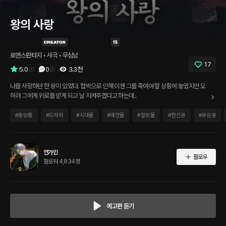
왕의 사랑
로맨스판타지
 • 
사극
 • 
무심남
17
5.0
0
3.3천
나를 사랑하던 한 왕이 있었다. 협박으로 인해 이젠 그를 죽여야 할 상황에 놓였지만 오
히려 그에게 위로를 받게 되고 날 지켜주겠다고 하는데..
#
동양풍
#
드라마
#
시대물
#
애잔물
#
힐링물
#
헌신공
#
무심공
연가민
팔로우
팔로워 4,834명
예고편 듣기