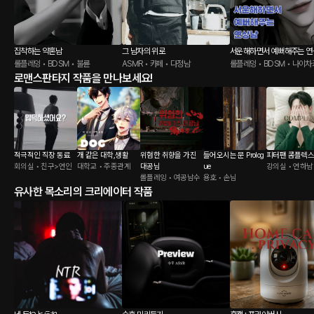
집착하는 약혼남
그 남자의 위로
서운해하면서 예뻐해주는 연
롤플레잉 • BDSM • 불륜
ASMR • 카페 • 다정남
롤플레잉 • BDSM • 나이
로맨스판타지 작품을 만나보세요!
적극적인 직장 동료
개 같은 대학,생활
위험한 취향을 가진
들어오시는 문 Prolog
피터팬 콤플렉
회의실 • 친구>연인
대학교 • 주종관계
대공님
ue
강의실 • 연하남
롤플레잉 • 여공남수
용호 • 손님
유사한 목소리의 크리에이터 작품