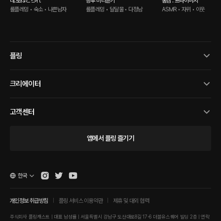
네.토ねとられ
승후 미리듣기
홈캠 : 프라이버시
롤플레잉 • 숙소 • 나쁜남자
롤플레잉 • 달달물 • 다정남
ASMR • 자위 • 이웃
플링
크리에이터
고객센터
앱에서 플링 즐기기
한국
개인정보 취급방침
플링 서비스 이용약관
제휴 및 대외 협력
주식회사 플링캐스트 | 대표 남성률 | 서울특별시 강남구 도산대로8길 17-6 더블유스퀘어 빌딩 2층 | 연락