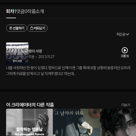
회차
1
댓글
0
작품소개
선물하기
카트담기
최신순
왕의 사랑
20플링
11분
•
2023.11.27
나를 사랑하던 한 왕이 있었다. 협박으로 인해 이젠 그를 죽여야 할 상황에 놓였지만 오히려
그에게 위로를 받게 되고 날 지켜주겠다고 하는데..
이 크리에이터의 다른 작품
더보기