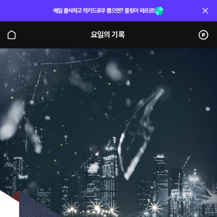
매일 출석하고 럭키드로우 뽑으면? 플링이 와르르!
요일의 기록