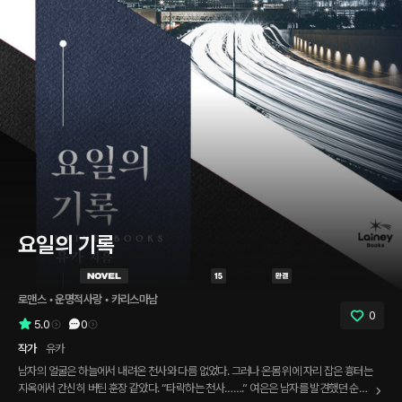
요일의 기록
로맨스
 • 
운명적사랑
 • 
카리스마남
0
5.0
0
작가
유카
남자의 얼굴은 하늘에서 내려온 천사와 다름 없었다. 그러나 온몸 위에 자리 잡은 흉터는
지옥에서 간신히 버틴 훈장 같았다. “타락하는 천사…….” 여은은 남자를 발견했던 순간,