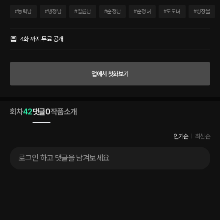
얼굴과 가슴 위로 성호경을 그었다. 지옥 불에서 간신히 꺼내 올린 거라 착각했지만, 그
는 어느 날부턴가 짐승처럼 다가오기 시작했다. “나는 가끔 너를 짐승처럼 보는데, 넌 어
#
능력남
#
냉정남
#
절륜남
#
순정남
#
순정녀
#
도도녀
#
성장물
때?” 그가 검지로 그녀의 볼을 쓰다듬으며 물었다. 밤하늘 위로 떠 있는 별만이 자신을
위로할 수 있다고 생각했던 일상에 남자의 온도는 큰 위로가 되었다. 그에 대한 감정을
자각하기 시작할 때쯤, 그는 흉포한 포식자가 되어 있었다.
4화 까지 무료 공개
앱에서 첫화보기
회차
42
댓글
0
작품소개
인기순
최신순
로그인 하고 댓글을 남겨보세요