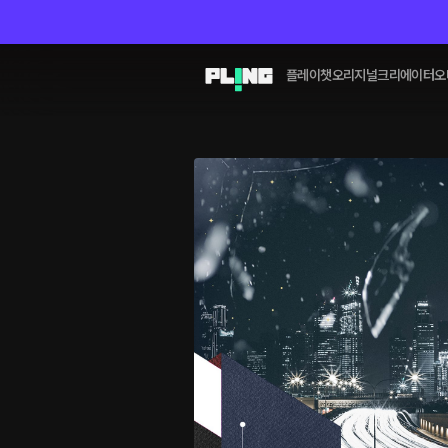
플레이챗
오리지널
크리에이터
오