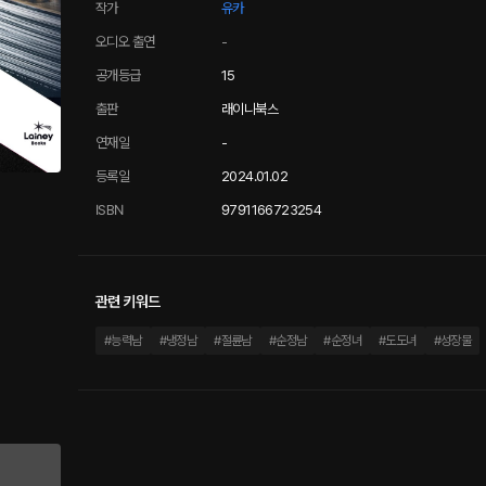
작가
유카
오디오 출연
-
공개등급
15
출판
래이니북스
연재일
-
등록일
2024.01.02
ISBN
9791166723254
관련 키워드
#
능력남
#
냉정남
#
절륜남
#
순정남
#
순정녀
#
도도녀
#
성장물