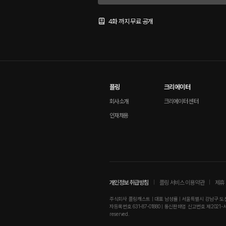
4화 까지 무료 공개
플링
크리에이터
회사소개
크리에이터 센터
인재채용
개인정보 취급방침
플링 서비스 이용약관
제휴 
주식회사 플링캐스트 | 대표 남성률 | 서울특별시 강남구 도산대로
자등록번호 631-87-01880 | 통신판매업 신고번호 제2021-서울강남-01
reserved.