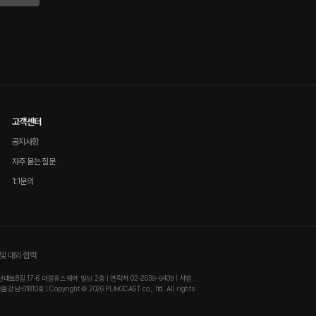
고객센터
공지사항
자주 묻는 질문
1:1문의
및 대외 협력
8길 17-6 더블유스퀘어 빌딩 2층 | 연락처 02-2039-9409 | 사업
810호 | Copyright © 2026 PLINGCAST co., ltd. All rights