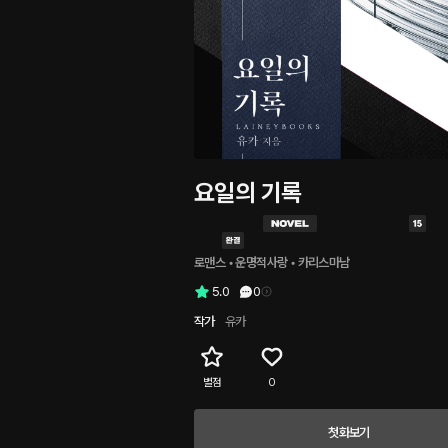
요일의 기록
로맨스
 • 
운명적사랑
 • 
카리스마남
5.0
0
작가
유카
별점
0
첫화보기