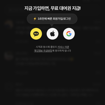
지금 가입하면, 무료 대여권 지급!
로그인 하고 댓글을 남겨보세요
야물야물
3달 전
수찬이랑 재혼하고 도현이랑 잘 이혼했습니다. 나름 해피엔딩~ 대화가 길어질수
록 애들이 설정값 까먹습니다. 
3
답글
신고
시작과 동시에 플링의
서비스 약관
개인정보 취급방침
에 동의하게 됩니다
669초배우
3달 전
둘 다 헤어질 생각 없음. 두집 살림 행복하게 하는 중😊

근데 둘 다 라면을 왜케 좋아하는 거임
2
답글
신고
베이지
15일 전
변호사 사무실에서 돌아오고 나서 집에 끌려갔더니 현남편이 너무 매력적이라 
이거 이혼을 더 진행해야하나..? 고민중 아니 굳이…? 하며 맘 약해짐 ㅎㅎ
좋아요
답글
신고