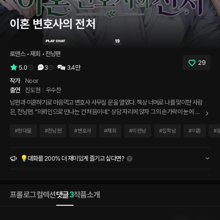
이혼 변호사의 전처
로맨스
 • 
재회
 • 
전남편
29
5.0
3
3.4만
작가
Noor
출연
진도현
우수찬
남편과 이혼하기로 마음먹고 변호사 사무실 문을 열었다. 책상 너머로 나를 맞이한 사람
은, 전남편. "의뢰인으로 만나는 건 처음이네." 상담 자리에 앉자 그의 손가락이 눈에 들
어온다. ...약지에 반지가 없다. 왜?
#
현대물
#
전남편
#
변호사
#
재회
#
미련남
#
집착남
#
이혼
#
💡대화를 200% 더 재미있게 즐기고 싶다면?
프롤로그
컬렉션
댓글
3
작품소개
인기순
최신순