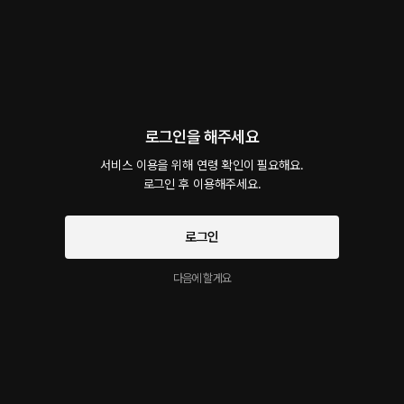
선물하기
선택소장
최신순
지금 가입하면, 무료 대여권 지급!
선배, 취하니까 귀엽네
26플링
13분
•
2021.08.18
로그인을 해주세요
선배 집에서 섹스 토이를 발견했다. 전남친이 준거라는 바이브레이터, 나보다 그게 더 좋다
서비스 이용을 위해 연령 확인이 필요해요.

고...?
로그인 후 이용해주세요.
시작과 동시에 플링의
서비스 약관
좀 더 붙여도 돼요 1화
개인정보 취급방침
에 동의하게 됩니다
로그인
무료
8분
•
2021.07.18
다음에 할게요
대사 미리보기
갑자기 내리는 비, 그리고 우산을 챙기지 못한 선배를 발견한다. 선배의 집까지 우산을 씌워
주려는데...